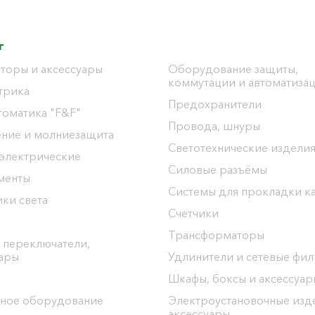
г
торы и аксессуары
Оборудование защиты,
коммутации и автоматиза
трика
Предохранители
томатика "F&F"
Провода, шнуры
ение и молниезащита
Светотехнические издели
 электрические
Силовые разъёмы
менты
Системы для прокладки к
ки света
Счетчики
Трансформаторы
 переключатели,
уары
Удлинители и сетевые фи
Шкафы, боксы и аксессуар
ное оборудование
Электроустановочные изд
аксессуары