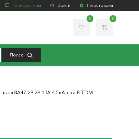
Написать нам
Войти
Регистрация
0
0
Поиск
. выкл.ВА47-29 2Р 10А 4,5кА х-ка В TDM