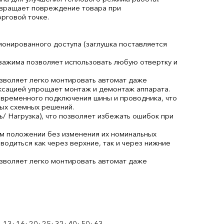
твращает повреждение товара при
рговой точке.
онированного доступа (заглушка поставляется
 зажима позволяет использовать любую отвертку и
озволяет легко монтировать автомат даже
иксацией упрощает монтаж и демонтаж аппарата.
временного подключения шины и проводника, что
ых схемных решений.
/ Нагрузка), что позволяет избежать ошибок при
м положении без изменения их номинальных
одиться как через верхние, так и через нижние
озволяет легко монтировать автомат даже
0
, 13; 16; 20; 25; 32; 40; 50; 63