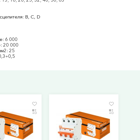
цепителя: В, С, D
е: 6 000
: 20 000
м2: 25
0,3÷0,5