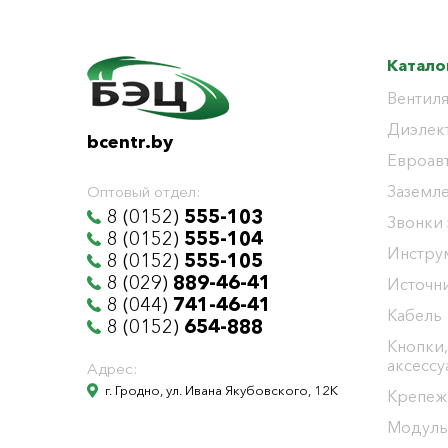
Катало
Вентиля
Диэлек
bcentr.by
Евроав
Заземл
Оптовый отдел:
8 (0152)
555-103
Звонки
8 (0152)
555-104
Инстру
8 (0152)
555-105
8 (029)
889-46-41
Источни
8 (044)
741-46-41
Кабель
8 (0152)
654-888
Кнопки,
аксесс
Адрес:
г. Гродно, ул. Ивана Якубовского, 12К
Крепеж
Модуль