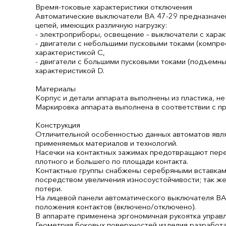
Время-токовые характеристики отключения
Автоматические выключатели ВА 47-29 предназначе
цепей, имеющих различную нагрузку:
- электроприборы, освещение – выключатели с харак
- двигатели с небольшими пусковыми токами (компре
характеристикой C,
- двигатели с большими пусковыми токами (подъемны
характеристикой D.
Материалы
Корпус и детали аппарата выполнены из пластика, 
Маркировка аппарата выполнена в соответствии с п
Конструкция
Отличительной особенностью данных автоматов явля
применяемых материалов и технологий.
Насечки на контактных зажимах предотвращают пере
плотного и большего по площади контакта.
Контактные группы снабжены серебряными вставками
посредством увеличения износоустойчивости; так ж
потери.
На лицевой панели автоматического выключателя ВА
положения контактов (включено/отключено).
В аппарате применена эргономичная рукоятка управ
Геометрия боковых поверхностей изделия разработа