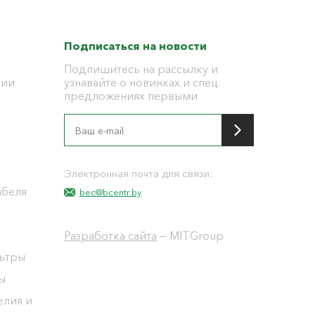
Подписаться на новости
Подпишитесь на рассылку и
ции
узнавайте о новинках и спец.
предложениях первыми
я
Электронная почта для связи:
абеля
bec@bcentr.by
Разработка сайта
— MITGroup
льтры
ы
елия и