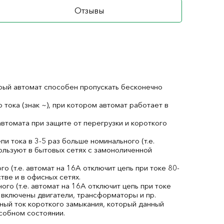
Отзывы
торый автомат способен пропускать бесконечно
ока (знак ~), при котором автомат работает в
втомата при защите от перегрузки и короткого
пи тока в 3-5 раз больше номинального (т.е.
пользуют в бытовых сетях с замоноличенной
го (т.е. автомат на 16А отключит цепь при токе 80-
ве и в офисных сетях.
ного (т.е. автомат на 16А отключит цепь при токе
 включены двигатели, трансформаторы и пр.
ый ток короткого замыкания, который данный
собном состоянии.