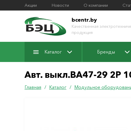
Акции
Новости
О компании
Ста
bcentr.by
Качественная электротехниче
продукция
Каталог
Бренды
Авт. выкл.ВА47-29 2Р 1
Главная
/
Каталог
/
Модульное оборудован