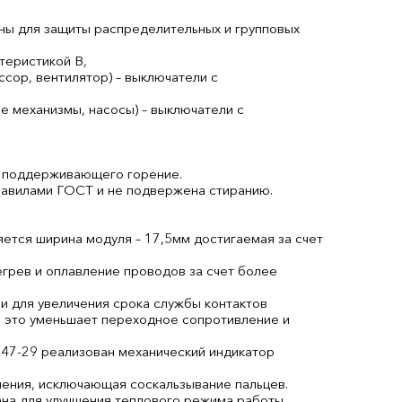
ны для защиты распределительных и групповых
теристикой В,
ссор, вентилятор) – выключатели с
е механизмы, насосы) – выключатели с
не поддерживающего горение.
равилами ГОСТ и не подвержена стиранию.
ется ширина модуля – 17,5мм достигаемая за счет
грев и оплавление проводов за счет более
 для увеличения срока службы контактов
е это уменьшает переходное сопротивление и
47-29 реализован механический индикатор
ления, исключающая соскальзывание пальцев.
на для улучшения теплового режима работы.