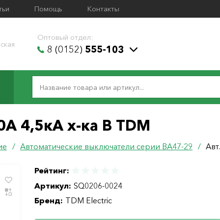
тьи
Помощь
Контакты
Оптовый отдел:
ская
8 (0152)
555-103
0А 4,5кА х-ка В TDM
ие
/
Автоматические выключатели серии ВА47-29
/
Авт
Рейтинг:
Артикул:
SQ0206-0024
Бренд:
TDM Electric