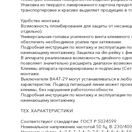
Упаковка из твердого лакированного картона предо
транспортировке и красиво выделяет продукцию в то
Удобство монтажа
Возможность пломбирования для защиты от несанкци
отдельно).
Универсальная головка усиленного винта клеммного
обеспечить необходимое усилие при затяжении.
Подробная инструкция по монтажу и эксплуатации п
начинающему монтажнику. Защелка на din-рейку с ф
В аппарате реализована возможность двойного одно
позволяет значительно расширить диапазон возможн
Клеммы аппарата промаркированы и подписаны (Сеть
монтаже.
Выключатели ВА47-29 могут устанавливаться в любо
характеристик. Подвод питающей линии может произв
клеммы, без нарушения работоспособности.
Подробная инструкция по монтажу и эксплуатации п
начинающему монтажнику.
ТЕХ. ХАРАКТЕРИСТИКИ
Соответствуют стандартам: ГОСТ Р 50345­99
Номинальное напряжение частотой 50 Гц, В: 230/40
Номинальный ток, А: 0,5; 1; 1,6; 2; 2,5; 3; 4; 5; 6; 8; 10