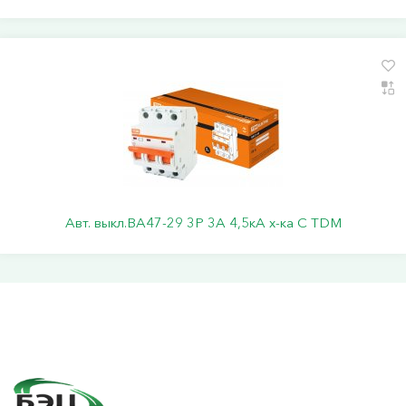
Авт. выкл.ВА47-29 3Р 3А 4,5кА х-ка С TDM