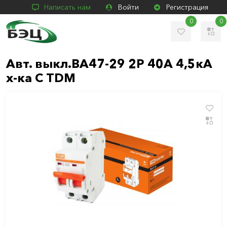
Написать нам
Войти
Регистрация
0
0
Авт. выкл.ВА47-29 2Р 40А 4,5кА
х-ка С TDM