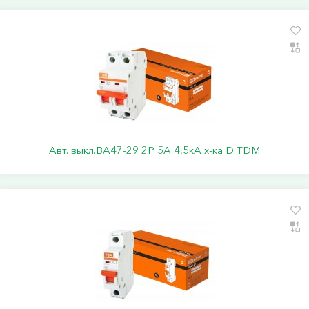
Авт. выкл.ВА47-29 2Р 5А 4,5кА х-ка D TDM