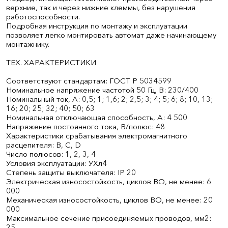
верхние, так и через нижние клеммы, без нарушения
работоспособности.
Подробная инструкция по монтажу и эксплуатации
позволяет легко монтировать автомат даже начинающему
монтажнику.
ТЕХ. ХАРАКТЕРИСТИКИ
Соответствуют стандартам: ГОСТ Р 50345­99
Номинальное напряжение частотой 50 Гц, В: 230/400
Номинальный ток, А: 0,5; 1; 1,6; 2; 2,5; 3; 4; 5; 6; 8; 10, 13;
16; 20; 25; 32; 40; 50; 63
Номинальная отключающая способность, А: 4 500
Напряжение постоянного тока, В/полюс: 48
Характеристики срабатывания электромагнитного
расцепителя: В, С, D
Число полюсов: 1, 2, 3, 4
Условия эксплуатации: УХл4
Степень защиты выключателя: IP 20
Электрическая износостойкость, циклов В­О, не менее: 6
000
Механическая износостойкость, циклов В­О, не менее: 20
000
Максимальное сечение присоединяемых проводов, мм2:
25