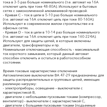
тока в 3-5 раз больше номинального (т.е. автомат на 16А
отключит цепь при токе 48-80А). Используют в бытовых
сетях с замоноличенной алюминиевой проводкой.
- Кривая С – ток в цепи в 5-10 раз больше номинального
(т.е. автомат на 16А отключит цепь при токе 80-160А).
Используют в современном жилом строительстве и в
офисных сетях.
- Кривая D – ток в цепи в 10-14 раз больше номинального
(т.е. автомат на 16А отключит цепь при токе 160-224А).
Используют для защиты цепей, в которые включены
двигатели, трансформаторы и пр.
Номинальная отключающая способность – максимальный
ток короткого замыкания, который данный автомат
способен отключить и остаться в работоспособном
состоянии.
Время-токовые характеристики отключения
Автоматические выключатели ВА 47-29 предназначены для
защиты распределительных и групповых цепей, имеющих
различную нагрузку:
- электроприборы, освещение – выключатели с
характеристикой В,
- двигатели с небольшими пусковыми токами (компрессор,
вентилятор) – выключатели с характеристикой C,
- двигатели с большими пусковыми токами (подъемные