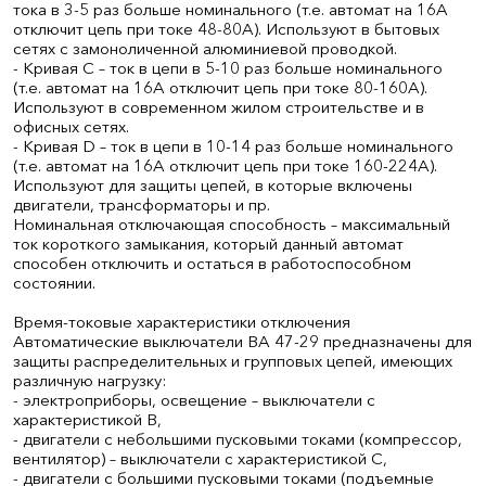
тока в 3-5 раз больше номинального (т.е. автомат на 16А
отключит цепь при токе 48-80А). Используют в бытовых
сетях с замоноличенной алюминиевой проводкой.
- Кривая С – ток в цепи в 5-10 раз больше номинального
(т.е. автомат на 16А отключит цепь при токе 80-160А).
Используют в современном жилом строительстве и в
офисных сетях.
- Кривая D – ток в цепи в 10-14 раз больше номинального
(т.е. автомат на 16А отключит цепь при токе 160-224А).
Используют для защиты цепей, в которые включены
двигатели, трансформаторы и пр.
Номинальная отключающая способность – максимальный
ток короткого замыкания, который данный автомат
способен отключить и остаться в работоспособном
состоянии.
Время-токовые характеристики отключения
Автоматические выключатели ВА 47-29 предназначены для
защиты распределительных и групповых цепей, имеющих
различную нагрузку:
- электроприборы, освещение – выключатели с
характеристикой В,
- двигатели с небольшими пусковыми токами (компрессор,
вентилятор) – выключатели с характеристикой C,
- двигатели с большими пусковыми токами (подъемные