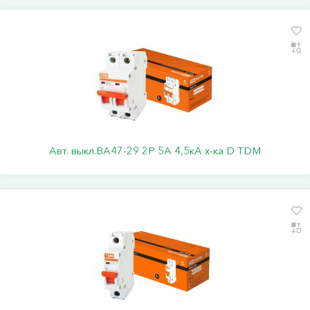
Авт. выкл.ВА47-29 2Р 5А 4,5кА х-ка D TDM