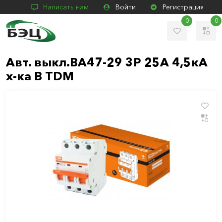
Написать нам
Войти
Регистрация
0
0
Авт. выкл.ВА47-29 3Р 25А 4,5кА
х-ка В TDM