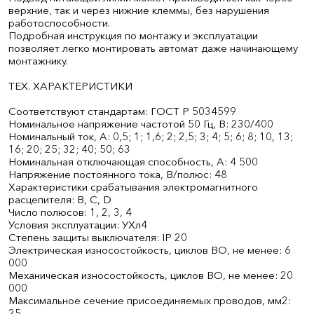
верхние, так и через нижние клеммы, без нарушения
работоспособности.
Подробная инструкция по монтажу и эксплуатации
позволяет легко монтировать автомат даже начинающему
монтажнику.
ТЕХ. ХАРАКТЕРИСТИКИ
Соответствуют стандартам: ГОСТ Р 50345­99
Номинальное напряжение частотой 50 Гц, В: 230/400
Номинальный ток, А: 0,5; 1; 1,6; 2; 2,5; 3; 4; 5; 6; 8; 10, 13;
16; 20; 25; 32; 40; 50; 63
Номинальная отключающая способность, А: 4 500
Напряжение постоянного тока, В/полюс: 48
Характеристики срабатывания электромагнитного
расцепителя: В, С, D
Число полюсов: 1, 2, 3, 4
Условия эксплуатации: УХл4
Степень защиты выключателя: IP 20
Электрическая износостойкость, циклов В­О, не менее: 6
000
Механическая износостойкость, циклов В­О, не менее: 20
000
Максимальное сечение присоединяемых проводов, мм2:
25