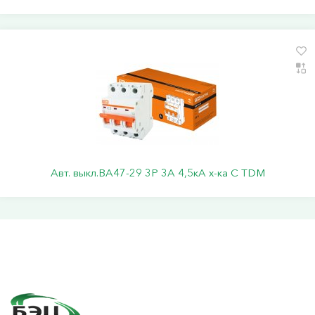
Авт. выкл.ВА47-29 3Р 3А 4,5кА х-ка С TDM