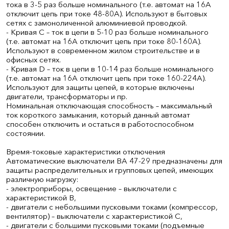
тока в 3-5 раз больше номинального (т.е. автомат на 16А
отключит цепь при токе 48-80А). Используют в бытовых
сетях с замоноличенной алюминиевой проводкой.
- Кривая С – ток в цепи в 5-10 раз больше номинального
(т.е. автомат на 16А отключит цепь при токе 80-160А).
Используют в современном жилом строительстве и в
офисных сетях.
- Кривая D – ток в цепи в 10-14 раз больше номинального
(т.е. автомат на 16А отключит цепь при токе 160-224А).
Используют для защиты цепей, в которые включены
двигатели, трансформаторы и пр.
Номинальная отключающая способность – максимальный
ток короткого замыкания, который данный автомат
способен отключить и остаться в работоспособном
состоянии.
Время-токовые характеристики отключения
Автоматические выключатели ВА 47-29 предназначены для
защиты распределительных и групповых цепей, имеющих
различную нагрузку:
- электроприборы, освещение – выключатели с
характеристикой В,
- двигатели с небольшими пусковыми токами (компрессор,
вентилятор) – выключатели с характеристикой C,
- двигатели с большими пусковыми токами (подъемные