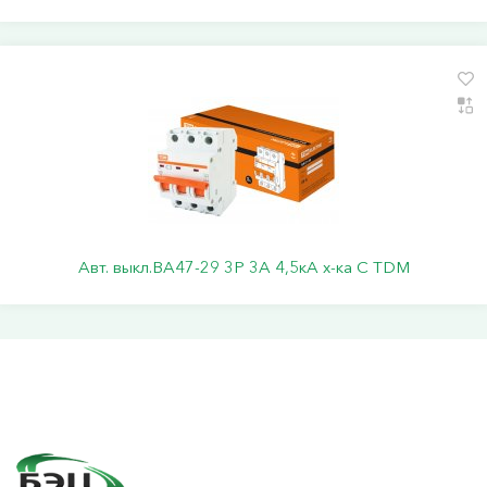
Авт. выкл.ВА47-29 3Р 3А 4,5кА х-ка С TDM