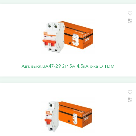
Авт. выкл.ВА47-29 2Р 5А 4,5кА х-ка D TDM