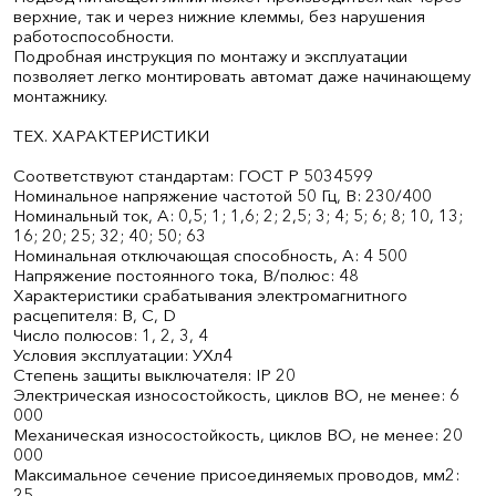
верхние, так и через нижние клеммы, без нарушения
работоспособности.
Подробная инструкция по монтажу и эксплуатации
позволяет легко монтировать автомат даже начинающему
монтажнику.
ТЕХ. ХАРАКТЕРИСТИКИ
Соответствуют стандартам: ГОСТ Р 50345­99
Номинальное напряжение частотой 50 Гц, В: 230/400
Номинальный ток, А: 0,5; 1; 1,6; 2; 2,5; 3; 4; 5; 6; 8; 10, 13;
16; 20; 25; 32; 40; 50; 63
Номинальная отключающая способность, А: 4 500
Напряжение постоянного тока, В/полюс: 48
Характеристики срабатывания электромагнитного
расцепителя: В, С, D
Число полюсов: 1, 2, 3, 4
Условия эксплуатации: УХл4
Степень защиты выключателя: IP 20
Электрическая износостойкость, циклов В­О, не менее: 6
000
Механическая износостойкость, циклов В­О, не менее: 20
000
Максимальное сечение присоединяемых проводов, мм2:
25