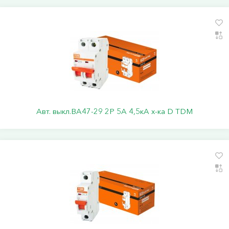
Авт. выкл.ВА47-29 2Р 5А 4,5кА х-ка D TDM