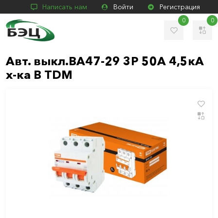
Написать нам
Войти
Регистрация
0
0
Авт. выкл.ВА47-29 3Р 50А 4,5кА
х-ка В TDM