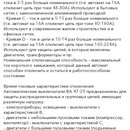
тока в 3-5 раз больше номинального (т.е. автомат на 16А
отключит цепь при токе 48-80А). Используют в бытовых
сетях с замоноличенной алюминиевой проводкой.
- Кривая С – ток в цепи в 5-10 раз больше номинального
(т.е. автомат на 16А отключит цепь при токе 80-160А).
Используют в современном жилом строительстве и в
офисных сетях.
- Кривая D – ток в цепи в 10-14 раз больше номинального
(т.е. автомат на 16А отключит цепь при токе 160-224А).
Используют для защиты цепей, в которые включены
двигатели, трансформаторы и пр.
Номинальная отключающая способность – максимальный
ток короткого замыкания, который данный автомат
способен отключить и остаться в работоспособном
состоянии.
Время-токовые характеристики отключения
Автоматические выключатели ВА 47-29 предназначены для
защиты распределительных и групповых цепей, имеющих
различную нагрузку:
- электроприборы, освещение – выключатели с
характеристикой В,
- двигатели с небольшими пусковыми токами (компрессор,
вентилятор) – выключатели с характеристикой C,
- двигатели с большими пусковыми токами (подъемные