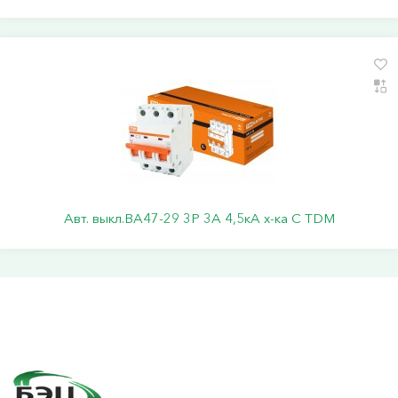
Авт. выкл.ВА47-29 3Р 3А 4,5кА х-ка С TDM