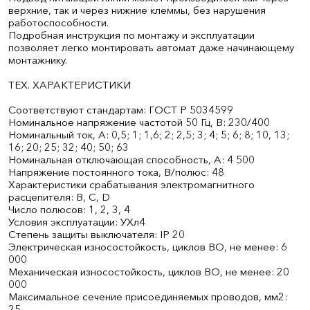
верхние, так и через нижние клеммы, без нарушения
работоспособности.
Подробная инструкция по монтажу и эксплуатации
позволяет легко монтировать автомат даже начинающему
монтажнику.
ТЕХ. ХАРАКТЕРИСТИКИ
Соответствуют стандартам: ГОСТ Р 50345­99
Номинальное напряжение частотой 50 Гц, В: 230/400
Номинальный ток, А: 0,5; 1; 1,6; 2; 2,5; 3; 4; 5; 6; 8; 10, 13;
16; 20; 25; 32; 40; 50; 63
Номинальная отключающая способность, А: 4 500
Напряжение постоянного тока, В/полюс: 48
Характеристики срабатывания электромагнитного
расцепителя: В, С, D
Число полюсов: 1, 2, 3, 4
Условия эксплуатации: УХл4
Степень защиты выключателя: IP 20
Электрическая износостойкость, циклов В­О, не менее: 6
000
Механическая износостойкость, циклов В­О, не менее: 20
000
Максимальное сечение присоединяемых проводов, мм2:
25