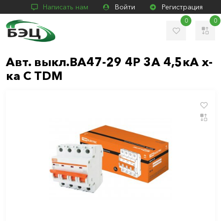
Написать нам
Войти
Регистрация
0
0
Авт. выкл.ВА47-29 4Р 3А 4,5кА х-
ка С TDM