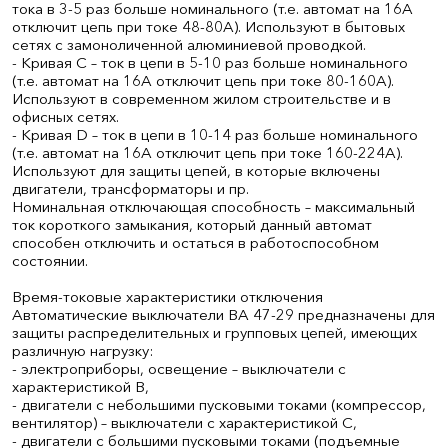
тока в 3-5 раз больше номинального (т.е. автомат на 16А
отключит цепь при токе 48-80А). Используют в бытовых
сетях с замоноличенной алюминиевой проводкой.
- Кривая С – ток в цепи в 5-10 раз больше номинального
(т.е. автомат на 16А отключит цепь при токе 80-160А).
Используют в современном жилом строительстве и в
офисных сетях.
- Кривая D – ток в цепи в 10-14 раз больше номинального
(т.е. автомат на 16А отключит цепь при токе 160-224А).
Используют для защиты цепей, в которые включены
двигатели, трансформаторы и пр.
Номинальная отключающая способность – максимальный
ток короткого замыкания, который данный автомат
способен отключить и остаться в работоспособном
состоянии.
Время-токовые характеристики отключения
Автоматические выключатели ВА 47-29 предназначены для
защиты распределительных и групповых цепей, имеющих
различную нагрузку:
- электроприборы, освещение – выключатели с
характеристикой В,
- двигатели с небольшими пусковыми токами (компрессор,
вентилятор) – выключатели с характеристикой C,
- двигатели с большими пусковыми токами (подъемные