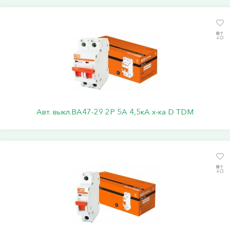
Авт. выкл.ВА47-29 2Р 5А 4,5кА х-ка D TDM