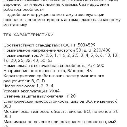
верхние, так и через нижние клеммы, без нарушения
работоспособности.
Подробная инструкция по монтажу и эксплуатации
позволяет легко монтировать автомат даже начинающему
монтажнику.
ТЕХ. ХАРАКТЕРИСТИКИ
Соответствуют стандартам: ГОСТ Р 50345­99
Номинальное напряжение частотой 50 Гц, В: 230/400
Номинальный ток, А: 0,5; 1; 1,6; 2; 2,5; 3; 4; 5; 6; 8; 10, 13;
16; 20; 25; 32; 40; 50; 63
Номинальная отключающая способность, А: 4 500
Напряжение постоянного тока, В/полюс: 48
Характеристики срабатывания электромагнитного
расцепителя: В, С, D
Число полюсов: 1, 2, 3, 4
Условия эксплуатации: УХл4
Степень защиты выключателя: IP 20
Электрическая износостойкость, циклов В­О, не менее: 6
000
Механическая износостойкость, циклов В­О, не менее: 20
000
Максимальное сечение присоединяемых проводов, мм2:
25