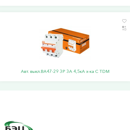
Авт. выкл.ВА47-29 3Р 3А 4,5кА х-ка С TDM