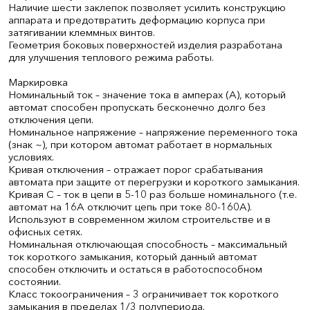
Наличие шести заклепок позволяет усилить конструкцию
аппарата и предотвратить деформацию корпуса при
затягивании клеммных винтов.
Геометрия боковых поверхностей изделия разработана
для улучшения теплового режима работы.
Маркировка
Номинальный ток – значение тока в амперах (А), который
автомат способен пропускать бесконечно долго без
отключения цепи.
Номинальное напряжение – напряжение переменного тока
(знак ~), при котором автомат работает в нормальных
условиях.
Кривая отключения – отражает порог срабатывания
автомата при защите от перегрузки и короткого замыкания.
Кривая С – ток в цепи в 5-10 раз больше номинального (т.е.
автомат на 16А отключит цепь при токе 80-160А).
Используют в современном жилом строительстве и в
офисных сетях.
Номинальная отключающая способность – максимальный
ток короткого замыкания, который данный автомат
способен отключить и остаться в работоспособном
состоянии.
Класс токоограничения – 3 ограничивает ток короткого
замыкания в пределах 1/3 полупериода.