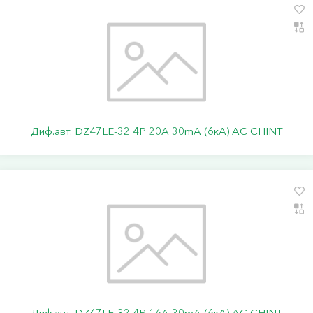
Диф.авт. DZ47LE-32 4P 20А 30mA (6кА) АС CHINT
Диф.авт. DZ47LE-32 4P 16А 30mA (6кА) АС CHINT