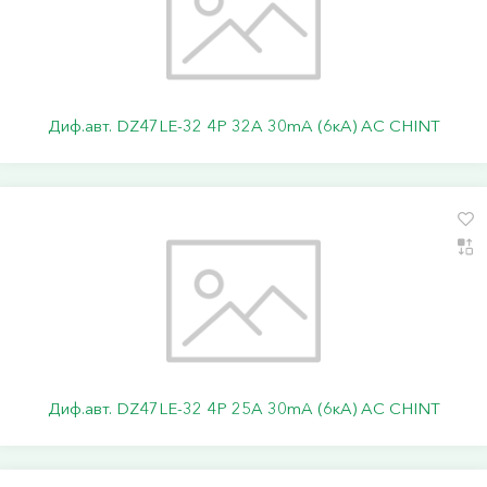
Диф.авт. DZ47LE-32 4P 32А 30mA (6кА) АС CHINT
Диф.авт. DZ47LE-32 4P 25А 30mA (6кА) АС CHINT