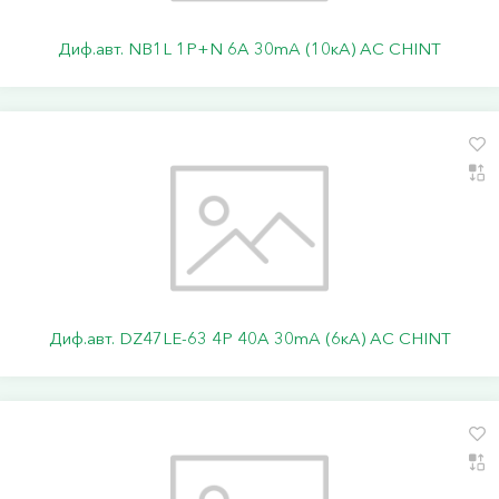
Диф.авт. NB1L 1P+N 6А 30mA (10кА) АС CHINT
Диф.авт. DZ47LE-63 4P 40А 30mA (6кА) АС CHINT