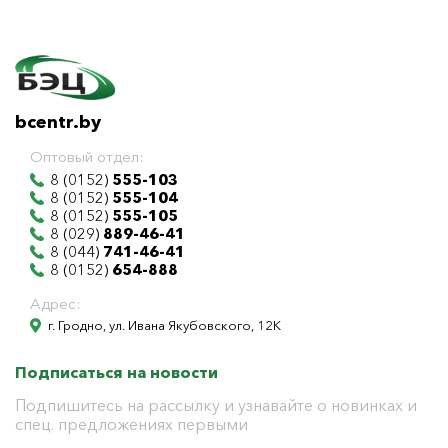
bcentr.by
Оптовый отдел:
8 (0152)
555-103
8 (0152)
555-104
8 (0152)
555-105
8 (029)
889-46-41
8 (044)
741-46-41
8 (0152)
654-888
Адрес:
г. Гродно, ул. Ивана Якубовского, 12К
Подписаться на новости
Подпишитесь на рассылку и узнавайте о новинках и
спец. предложениях первыми