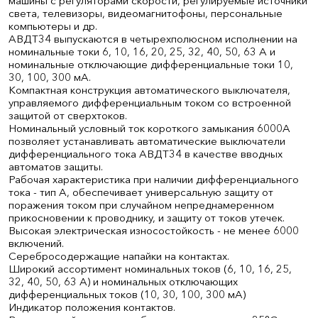
машины с регуляторами скорости, регулируемые источники
света, телевизоры, видеомагнитофоны, персональные
компьютеры и др.
АВДТ34 выпускаются в четырехполюсном исполнении на
номинальные токи 6, 10, 16, 20, 25, 32, 40, 50, 63 А и
номинальные отключающие дифференциальные токи 10,
30, 100, 300 мА.
Компактная конструкция автоматического выключателя,
управляемого дифференциальным током со встроенной
защитой от сверхтоков.
Номинальный условный ток короткого замыкания 6000А
позволяет устанавливать автоматические выключатели
дифференциального тока АВДТ34 в качестве вводных
автоматов защиты.
Рабочая характеристика при наличии дифференциального
тока - тип А, обеспечивает универсальную защиту от
поражения током при случайном непреднамеренном
прикосновении к проводнику, и защиту от токов утечек.
Высокая электрическая износостойкость - не менее 6000
включений.
Серебросодержащие напайки на контактах.
Широкий ассортимент номинальных токов (6, 10, 16, 25,
32, 40, 50, 63 А) и номинальных отключающих
дифференциальных токов (10, 30, 100, 300 мА)
Индикатор положения контактов.