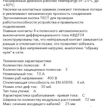
Расширенный диапазон рабочих температур от –25°С до
+40°С.
Насечки на контактных зажимах снижают тепловые потери
и увеличивают механическую прочность соединения.
Эргономичная кнопка ТЕСТ для проверки
работоспособности устройства и правильности
подключения.
Главные контакты 4-х полюсного автоматического
выключателя дифференциального тока АВДТ34
сконструированы так, что нейтральный контакт замыкается
раньше и отключается позже, что позволяет избежать
перекоса фаз напряжения нагрузки, аналогично "обрыву
нуля" в сети.
Технические характеристики
Количество полюсов: 4
Количество защищенных полюсов: 3
Номинальный ток: 10 А
Номин раб напряжение: 400 В
Отключающая способность по EN 60898: 6 кА
Номин откл диф ток: 30 мА
Тип тока утечки: A
Характеристика срабатывания - кривая тока: C
Ширина по количеству модульных расстояний: 72 мм
Макс сечение входящего кабеля2: 25 мм