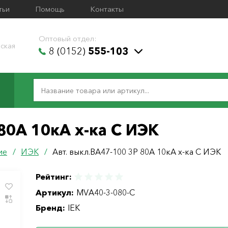
тьи
Помощь
Контакты
Оптовый отдел:
ская
8 (0152)
555-103
80А 10кА х-ка С ИЭК
ие
/
ИЭК
/
Авт. выкл.ВА47-100 3Р 80А 10кА х-ка С ИЭК
Рейтинг:
Артикул:
MVA40-3-080-C
Бренд:
IEK