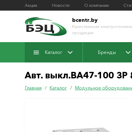
Акции
Новости
О компании
Ста
bcentr.by
Качественная электротехниче
продукция
Каталог
Бренды
Авт. выкл.ВА47-100 3Р 
Главная
/
Каталог
/
Модульное оборудован