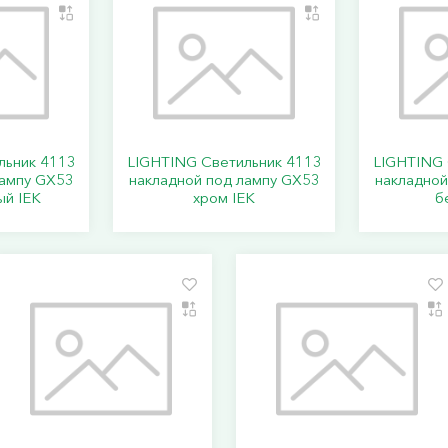
льник 4113
LIGHTING Светильник 4113
LIGHTING 
лампу GX53
накладной под лампу GX53
накладной
ый IEK
хром IEK
б