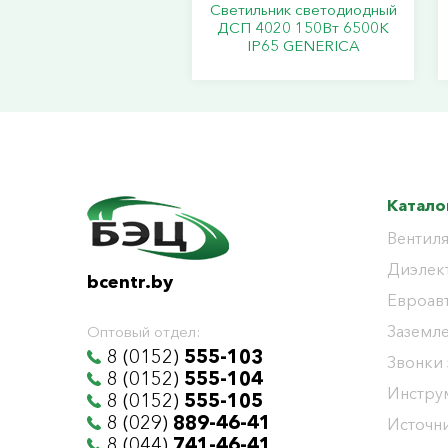
Светильник светодиодный
ДСП 4020 150Вт 6500К
IP65 GENERICA
Катало
Вентиля
Диэлек
bcentr.by
Евроав
Заземл
Оптовый отдел:
8 (0152)
555-103
Звонки
8 (0152)
555-104
Инстру
8 (0152)
555-105
8 (029)
889-46-41
Источни
8 (044)
741-46-41