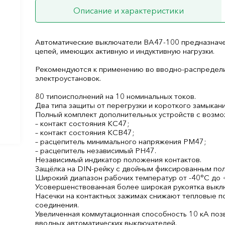
Описание и характеристики
Автоматические выключатели ВА47-100 предназначе
цепей, имеющих активную и индуктивную нагрузки.
Рекомендуются к применению во вводно-распредели
электроустановок.
80 типоисполнений на 10 номинальных токов.
Два типа защиты от перегрузки и короткого замыкани
Полный комплект дополнительных устройств с возмо
– контакт состояния КС47;
– контакт состояния КСВ47;
– расцепитель минимального напряжения РМ47;
– расцепитель независимый РН47.
Независимый индикатор положения контактов.
Защёлка на DIN-рейку с двойным фиксированным по
Широкий диапазон рабочих температур от -40°С до 
Усовершенствованная более широкая рукоятка выклю
Насечки на контактных зажимах снижают тепловые п
соединения.
Увеличенная коммутационная способность 10 кА поз
вводных автоматических выключателей.