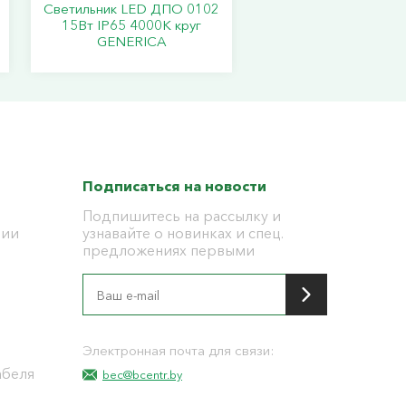
Светильник LED ДПО 0102
15Вт IP65 4000К круг
GENERICA
Подписаться на новости
Подпишитесь на рассылку и
ции
узнавайте о новинках и спец.
предложениях первыми
я
Электронная почта для связи:
абеля
bec@bcentr.by