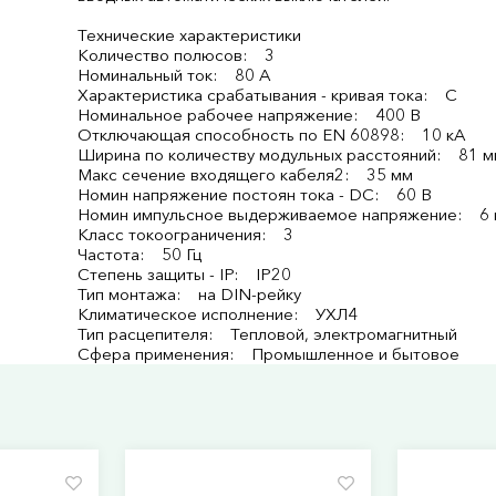
Технические характеристики
Количество полюсов: 3
Номинальный ток: 80 А
Характеристика срабатывания - кривая тока: C
Номинальное рабочее напряжение: 400 В
Отключающая способность по EN 60898: 10 кА
Ширина по количеству модульных расстояний: 81 
Макс сечение входящего кабеля2: 35 мм
Номин напряжение постоян тока - DC: 60 В
Номин импульсное выдерживаемое напряжение: 6 
Класс токоограничения: 3
Частота: 50 Гц
Степень защиты - IP: IP20
Тип монтажа: на DIN-рейку
Климатическое исполнение: УХЛ4
Тип расцепителя: Тепловой, электромагнитный
Сфера применения: Промышленное и бытовое