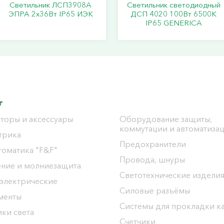
Светильник ЛСП3908A
Светильник светодиодный
ЭПРА 2х36Вт IP65 ИЭК
ДСП 4020 100Вт 6500К
IP65 GENERICA
г
торы и аксессуары
Оборудование защиты,
коммутации и автоматиза
трика
Предохранители
томатика "F&F"
Провода, шнуры
ение и молниезащита
Светотехнические издели
 электрические
Силовые разъёмы
менты
Системы для прокладки к
ки света
Счетчики