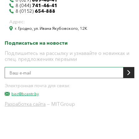
8 (044)
741-46-41
8 (0152)
654-888
Адрес:
г. Гродно, ул. Ивана Якубовского, 12К
Подписаться на новости
Подпишитесь на рассылку и узнавайте о новинках и
спец. предложениях первыми
Электронная почта для связи:
bec@bcentr.by
Разработка сайта
— MITGroup
Общество с ограниченной ответственностью
"БелЭнергоЦентр"
Юридический адрес г. Гродно ул. И.Якубовского 12 к
тел: 8(0152) 555-104
УНП 591001655