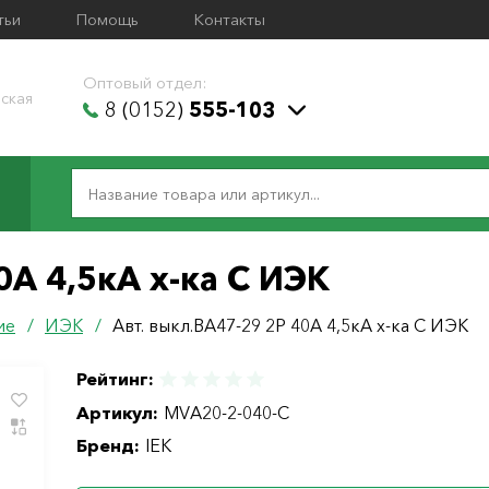
тьи
Помощь
Контакты
Оптовый отдел:
ская
8 (0152)
555-103
0А 4,5кА х-ка С ИЭК
ие
/
ИЭК
/
Авт. выкл.ВА47-29 2Р 40А 4,5кА х-ка С ИЭК
Рейтинг:
Артикул:
MVA20-2-040-C
Бренд:
IEK