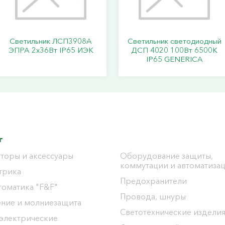
Светильник ЛСП3908A
Светильник светодиодный
ЭПРА 2х36Вт IP65 ИЭК
ДСП 4020 100Вт 6500К
IP65 GENERICA
г
торы и аксессуары
Оборудование защиты,
коммутации и автоматиза
трика
Предохранители
томатика "F&F"
Провода, шнуры
ение и молниезащита
Светотехнические издели
 электрические