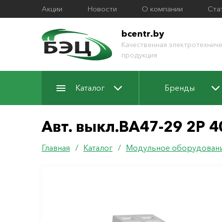
Акции
Новости
О компании
Ста
bcentr.by
Качественная электротехниче
продукция
Каталог
Бренды
Авт. выкл.ВА47-29 2Р 4
Главная
/
Каталог
/
Модульное оборудован