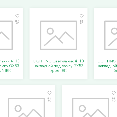
льник 4113
LIGHTING Светильник 4113
LIGHTING 
лампу GX53
накладной под лампу GX53
накладной
ый IEK
хром IEK
б