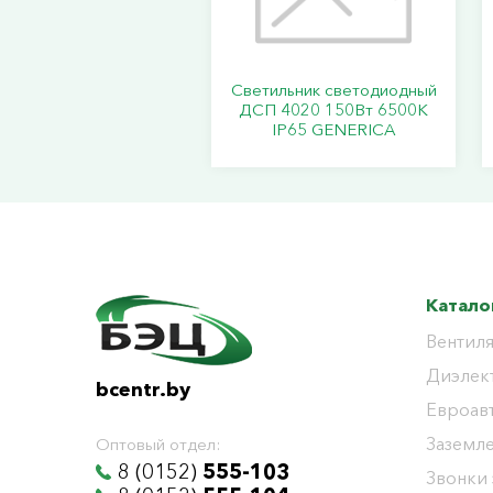
Светильник светодиодный
ДСП 4020 150Вт 6500К
IP65 GENERICA
Катало
Вентиля
Диэлек
bcentr.by
Евроав
Заземл
Оптовый отдел:
8 (0152)
555-103
Звонки