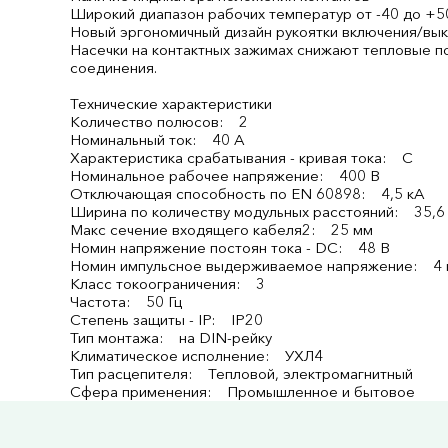
Широкий диапазон рабочих температур от -40 до +5
Новый эргономичный дизайн рукоятки включения/вы
Насечки на контактных зажимах снижают тепловые п
соединения.
Технические характеристики
Количество полюсов: 2
Номинальный ток: 40 А
Характеристика срабатывания - кривая тока: C
Номинальное рабочее напряжение: 400 В
Отключающая способность по EN 60898: 4,5 кА
Ширина по количеству модульных расстояний: 35,6
Макс сечение входящего кабеля2: 25 мм
Номин напряжение постоян тока - DC: 48 В
Номин импульсное выдерживаемое напряжение: 4 
Класс токоограничения: 3
Частота: 50 Гц
Степень защиты - IP: IP20
Тип монтажа: на DIN-рейку
Климатическое исполнение: УХЛ4
Тип расцепителя: Тепловой, электромагнитный
Сфера применения: Промышленное и бытовое