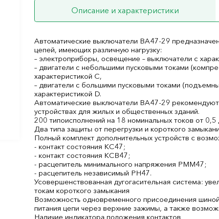
Описание и характеристики
Автоматические выключатели ВА47-29 предназначен
цепей, имеющих различную нагрузку:
– электроприборы, освещение – выключатели с харак
– двигатели с небольшими пусковыми токами (компре
характеристикой C,
– двигатели с большими пусковыми токами (подъемны
характеристикой D.
Автоматические выключатели ВА47-29 рекомендуют
устройствах для жилых и общественных зданий.
200 типоисполнений на 18 номинальных токов от 0,5 
Два типа защиты от перегрузки и короткого замыкани
Полный комплект дополнительных устройств с возмо
- контакт состояния КС47;
- контакт состояния КСВ47;
- расцепитель минимального напряжения РММ47;
- расцепитель независимый РН47.
Усовершенствованная дугогасительная система: уве
токам короткого замыкания
Возможность одновременного присоединения шиной
питания цепи через верхние зажимы, а также возмож
Наличие индикатора положения контактов