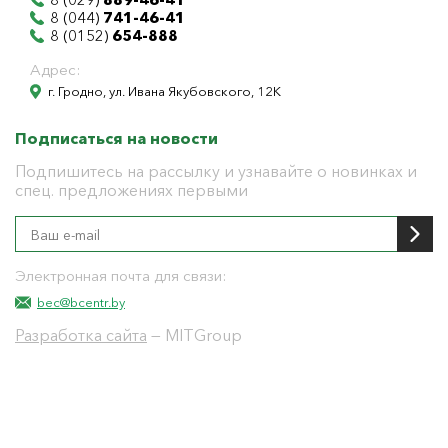
8 (044)
741-46-41
8 (0152)
654-888
Адрес:
г. Гродно, ул. Ивана Якубовского, 12К
Подписаться на новости
Подпишитесь на рассылку и узнавайте о новинках и
спец. предложениях первыми
Электронная почта для связи:
bec@bcentr.by
Разработка сайта
— MITGroup
Общество с ограниченной ответственностью
"БелЭнергоЦентр"
Юридический адрес г. Гродно ул. И.Якубовского 12 к
тел: 8(0152) 555-104
УНП 591001655