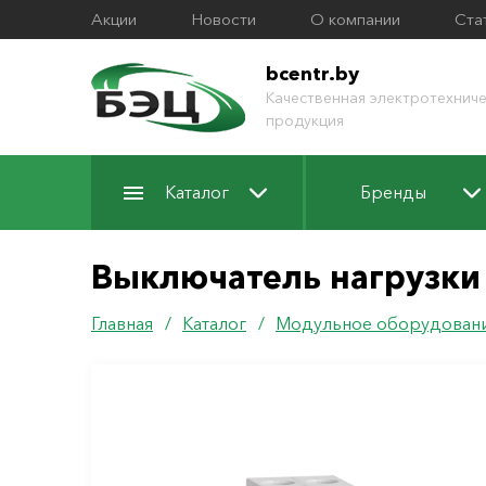
Акции
Новости
О компании
Ста
bcentr.by
Качественная электротехниче
продукция
Каталог
Бренды
Выключатель нагрузки 
Главная
/
Каталог
/
Модульное оборудован