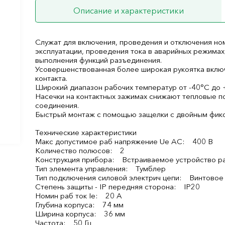
Описание и характеристики
Служат для включения, проведения и отключения но
эксплуатации, проведения тока в аварийных режимах
выполнения функций разъединения.
Усовершенствованная более широкая рукоятка вклю
контакта.
Широкий диапазон рабочих температур от -40°С до 
Насечки на контактных зажимах снижают тепловые п
соединения.
Быстрый монтаж с помощью защелки с двойным фик
Технические характеристики
Макс допустимое раб напряжение Ue AC: 400 В
Количество полюсов: 2
Конструкция прибора: Встраиваемое устройство р
Тип элемента управления: Тумблер
Тип подключения силовой электрич цепи: Винтовое
Степень защиты - IP передняя сторона: IP20
Номин раб ток Ie: 20 А
Глубина корпуса: 74 мм
Ширина корпуса: 36 мм
Частота: 50 Гц