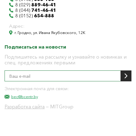
8 (029)
889-46-41
8 (044)
741-46-41
8 (0152)
654-888
Адрес:
г. Гродно, ул. Ивана Якубовского, 12К
Подписаться на новости
Подпишитесь на рассылку и узнавайте о новинках и
спец. предложениях первыми
Электронная почта для связи:
bec@bcentr.by
Разработка сайта
— MITGroup
Общество с ограниченной ответственностью
"БелЭнергоЦентр"
Юридический адрес г. Гродно ул. И.Якубовского 12 к
тел: 8(0152) 555-104