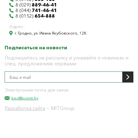
8 (029)
889-46-41
8 (044)
741-46-41
8 (0152)
654-888
Адрес:
г. Гродно, ул. Ивана Якубовского, 12К
Подписаться на новости
Подпишитесь на рассылку и узнавайте о новинках и
спец. предложениях первыми
Электронная почта для связи:
bec@bcentr.by
Разработка сайта
— MITGroup
Общество с ограниченной ответственностью
"БелЭнергоЦентр"
Юридический адрес г. Гродно ул. И.Якубовского 12 к
тел: 8(0152) 555-104