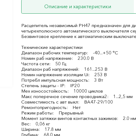
Описание и характеристики
Расцепитель независимый РН47 предназначен для дис
четырехполюсного автоматического выключателя се
Безвинтовое крепление к автоматическим выключат
Технические характеристики
Диапазон рабочих температур: -40...+50 °C
Номин раб напряжение: 230.0 В
Частота сети: 50 Гц
Диапазон раб напряжений: 161...253 В
Номин напряжение изоляции Ui: 253 В
Потребл импульсная мощность: 3 Вт
Степень защиты - IP: IP20
Мех износостойкость: 10000 циклов
Макс поперечное сечение проводника2: 1...2,5 мм
Совместимость с авт выкл: ВА47-29/100
Ремонтопригодность: Нет
Режим работы: Прерывный
Момент затяжки винтов контактных зажимов: 2.0 н
Вес: 0,06 кг
Ширина: 17.8 мм
Глубина: 68.0 мм