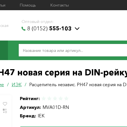
тьи
Помощь
Контакты
Оптовый отдел:
ская
8 (0152)
555-103
H47 новая серия на DIN-рейк
ие
/
ИЭК
/
Расцепитель независ. PH47 новая серия на 
Рейтинг:
Артикул:
MVA01D-RN
Бренд:
IEK