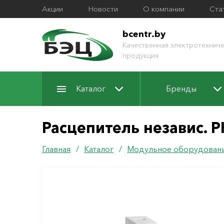
Акции
Новости
О компании
Ста
bcentr.by
Качественная электротехниче
продукция
Каталог
Бренды
Расцепитель независ. P
Главная
/
Каталог
/
Модульное оборудован