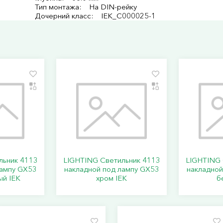
Тип монтажа: На DIN-рейку
Дочерний класс: IEK_C000025-1
льник 4113
LIGHTING Светильник 4113
LIGHTING 
лампу GX53
накладной под лампу GX53
накладной
ый IEK
хром IEK
б