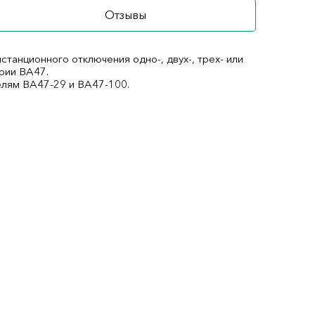
Отзывы
танционного отключения одно-, двух-, трех- или
рии ВА47.
елям ВА47-29 и ВА47-100.
м