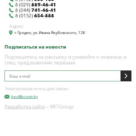
8 (029)
889-46-41
8 (044)
741-46-41
8 (0152)
654-888
Адрес:
г. Гродно, ул. Ивана Якубовского, 12К
Подписаться на новости
Подпишитесь на рассылку и узнавайте о новинках и
спец. предложениях первыми
Электронная почта для связи:
bec@bcentr.by
Разработка сайта
— MITGroup
Общество с ограниченной ответственностью
"БелЭнергоЦентр"
Юридический адрес г. Гродно ул. И.Якубовского 12 к
тел: 8(0152) 555-104