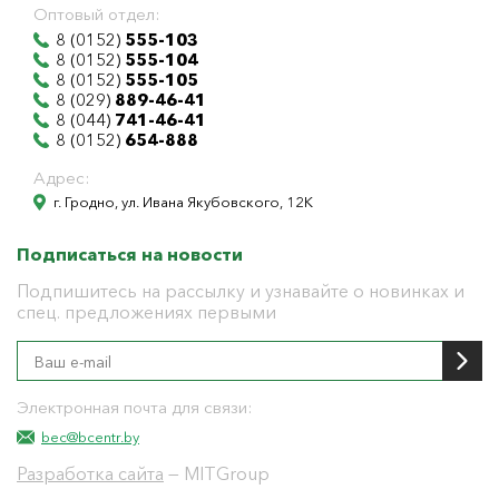
Оптовый отдел:
8 (0152)
555-103
8 (0152)
555-104
8 (0152)
555-105
8 (029)
889-46-41
8 (044)
741-46-41
8 (0152)
654-888
Адрес:
г. Гродно, ул. Ивана Якубовского, 12К
Подписаться на новости
Подпишитесь на рассылку и узнавайте о новинках и
спец. предложениях первыми
Электронная почта для связи:
bec@bcentr.by
Разработка сайта
— MITGroup