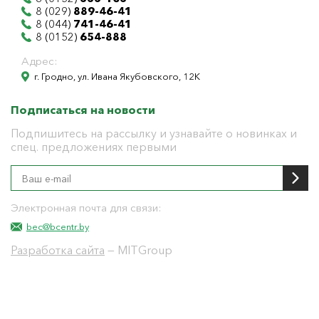
8 (029)
889-46-41
8 (044)
741-46-41
8 (0152)
654-888
Адрес:
г. Гродно, ул. Ивана Якубовского, 12К
Подписаться на новости
Подпишитесь на рассылку и узнавайте о новинках и
спец. предложениях первыми
Электронная почта для связи:
bec@bcentr.by
Разработка сайта
— MITGroup
Общество с ограниченной ответственностью
"БелЭнергоЦентр"
Юридический адрес г. Гродно ул. И.Якубовского 12 к
тел: 8(0152) 555-104