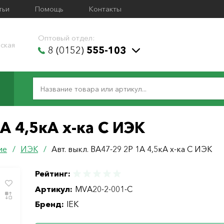
тьи
Помощь
Контакты
Оптовый отдел:
ская
8 (0152)
555-103
1А 4,5кА х-ка С ИЭК
ие
/
ИЭК
/
Авт. выкл. ВА47-29 2Р 1А 4,5кА х-ка С ИЭК
Рейтинг:
Артикул:
MVA20-2-001-C
Бренд:
IEK