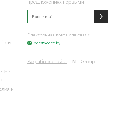
предложениях первыми
я
Электронная почта для связи:
абеля
bec@bcentr.by
Разработка сайта
— MITGroup
льтры
ы
елия и