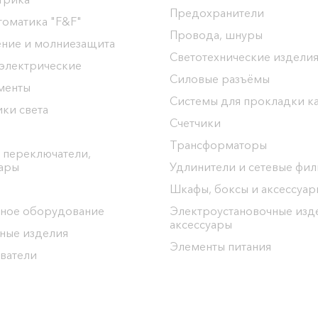
Предохранители
томатика "F&F"
Провода, шнуры
ение и молниезащита
Светотехнические издели
 электрические
Силовые разъёмы
менты
Системы для прокладки к
ки света
Счетчики
Трансформаторы
 переключатели,
уары
Удлинители и сетевые фи
Шкафы, боксы и аксессуар
ное оборудование
Электроустановочные изд
аксессуары
ные изделия
Элементы питания
ватели
ргоЦентр"
ел: 8(0152) 555-104