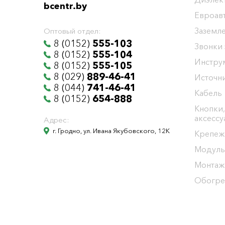
bcentr.by
Евроав
Заземл
Оптовый отдел:
8 (0152)
555-103
Звонки
8 (0152)
555-104
Инстру
8 (0152)
555-105
8 (029)
889-46-41
Источни
8 (044)
741-46-41
Кабель
8 (0152)
654-888
Кнопки,
аксесс
Адрес:
г. Гродно, ул. Ивана Якубовского, 12К
Крепеж
Модуль
Монтаж
Обогре
Общество с ограниченной ответственностью "БелЭне
Юридический адрес г. Гродно ул. И.Якубовского 12 к т