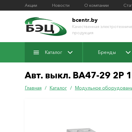
Акции
Новости
О компании
Ста
bcentr.by
Качественная электротехниче
продукция
Каталог
Бренды
Авт. выкл. ВА47-29 2Р 
Главная
/
Каталог
/
Модульное оборудован