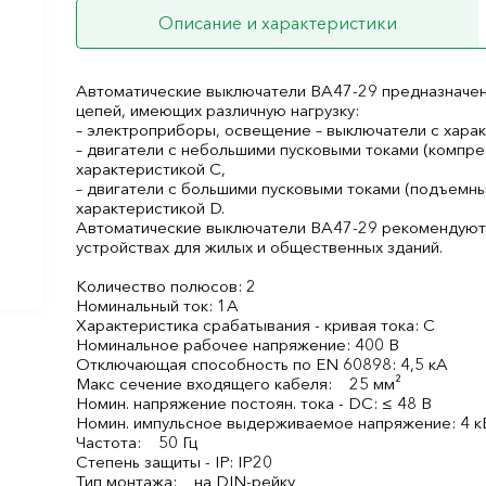
Описание и характеристики
Автоматические выключатели ВА47-29 предназначен
цепей, имеющих различную нагрузку:
– электроприборы, освещение – выключатели с харак
– двигатели с небольшими пусковыми токами (компре
характеристикой C,
– двигатели с большими пусковыми токами (подъемны
характеристикой D.
Автоматические выключатели ВА47-29 рекомендуют
устройствах для жилых и общественных зданий.
Количество полюсов: 2
Номинальный ток: 1А
Характеристика срабатывания - кривая тока: C
Номинальное рабочее напряжение: 400 В
Отключающая способность по EN 60898: 4,5 кА
Макс сечение входящего кабеля: 25 мм²
Номин. напряжение постоян. тока - DC: ≤ 48 В
Номин. импульсное выдерживаемое напряжение: 4 к
Частота: 50 Гц
Степень защиты - IP: IP20
Тип монтажа: на DIN-рейку