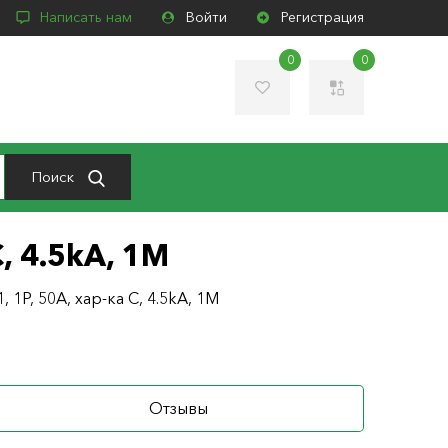
Написать нам
Войти
Регистрация
0
0
Поиск
, 4.5kA, 1M
 1P, 50A, хар-ка C, 4.5kA, 1M
Отзывы