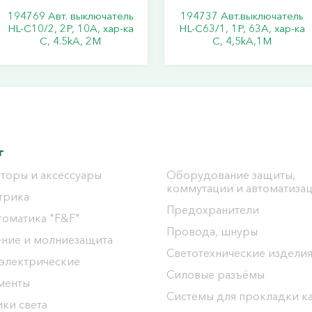
194769 Авт. выключатель
194737 Авт.выключатель
HL-C10/2, 2P, 10A, хар-ка
HL-C63/1, 1Р, 63А, хар-ка
C, 4.5kA, 2M
С, 4,5kA,1M
г
торы и аксессуары
Оборудование защиты,
коммутации и автоматиза
трика
Предохранители
томатика "F&F"
Провода, шнуры
ение и молниезащита
Светотехнические издели
 электрические
Силовые разъёмы
менты
Системы для прокладки к
ки света