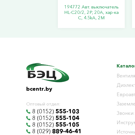
194772 Авт. выключатель
HL-C20/2, 2P, 20A, хар-ка
C, 4.5kA, 2M
Катало
Вентиля
Диэлек
bcentr.by
Евроав
Заземл
Оптовый отдел:
8 (0152)
555-103
Звонки
8 (0152)
555-104
Инстру
8 (0152)
555-105
8 (029)
889-46-41
Источни