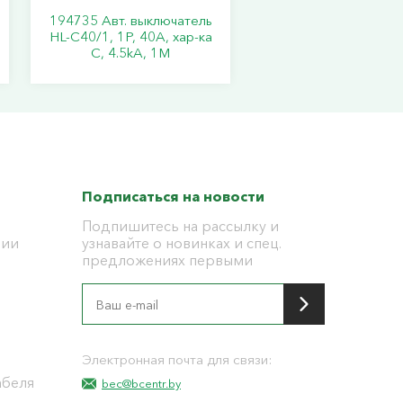
194735 Авт. выключатель
HL-C40/1, 1P, 40A, хар-ка
C, 4.5kA, 1M
Подписаться на новости
Подпишитесь на рассылку и
ции
узнавайте о новинках и спец.
предложениях первыми
я
Электронная почта для связи:
абеля
bec@bcentr.by