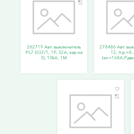
262719 Авт. выключатель
278486 Авт. вы
PL7-D32/1, 1P, 32A, хар-ка
12, Iт.р.=8.
D, 10kA, 1M
Iэл.=168А,Pдви