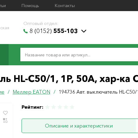
тьи
Помощь
Контакты
Оптовый отдел:
ская
8 (0152)
555-103
 HL-C50/1, 1P, 50A, хар-ка C
ие
/
Меллер ЕАТОN
/
194736 Авт. выключатель HL-C50/1,
Рейтинг:
Описание и характеристики