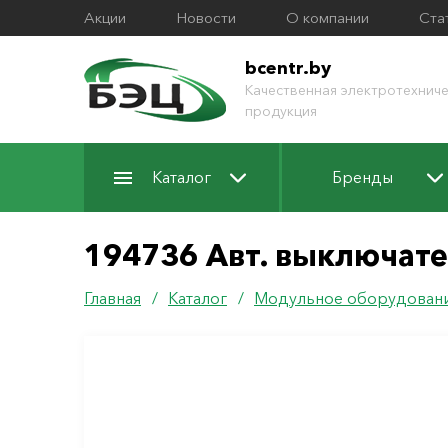
Акции
Новости
О компании
Ста
bcentr.by
Качественная электротехниче
продукция
Каталог
Бренды
194736 Авт. выключатель
Главная
/
Каталог
/
Модульное оборудован