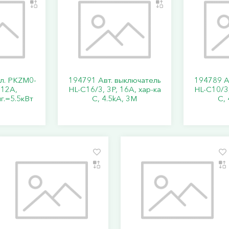
кл. PKZM0-
194791 Авт. выключатель
194789 А
..12А,
HL-C16/3, 3P, 16A, хар-ка
HL-C10/3,
г.=5.5кВт
C, 4.5kA, 3M
C, 