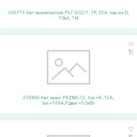
262719 Авт. выключатель PL7-D32/1, 1P, 32A, хар-ка D,
10kA, 1M
278486 Авт. выкл. PKZM0-12, Iт.р.=8...12А,
Iэл.=168А,Pдвиг.=5.5кВт