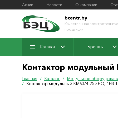
Акции
Новости
О компании
Ста
bcentr.by
Качественная электротехниче
продукция
Каталог
Бренды
Контактор модульный 
Главная
/
Каталог
/
Модульное оборудован
/
Контактор модульный КМ63/4-25 3НО, 1НЗ 