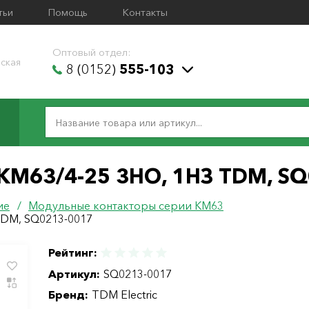
тьи
Помощь
Контакты
Оптовый отдел:
ская
8 (0152)
555-103
КМ63/4-25 3НО, 1НЗ TDM, S
ие
/
Модульные контакторы серии КМ63
TDM, SQ0213-0017
Рейтинг:
Артикул:
SQ0213-0017
Бренд:
TDM Electric