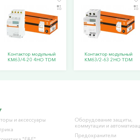
Контактор модульный
Контактор модульный
КМ63/4-20 4НО TDM
КМ63/2-63 2НО TDM
г
торы и аксессуары
Оборудование защиты,
коммутации и автоматиза
трика
Предохранители
томатика "F&F"