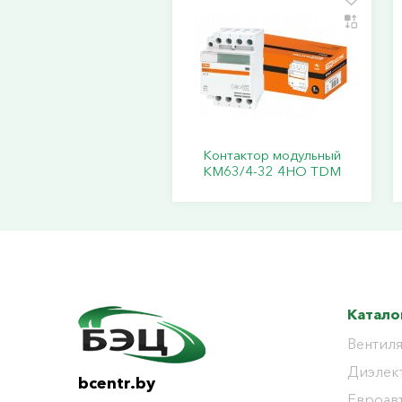
Контактор модульный
КМ63/4-32 4НО TDM
Катало
Вентиля
Диэлек
bcentr.by
Евроав