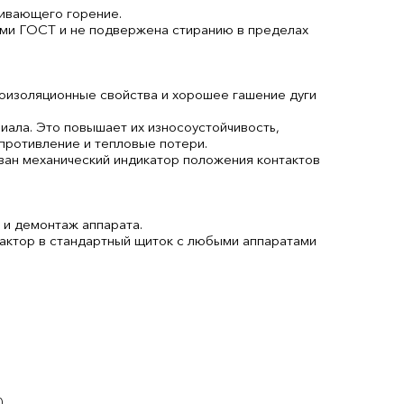
живающего горение.
ями ГОСТ и не подвержена стиранию в пределах
оизоляционные свойства и хорошее гашение дуги
ала. Это повышает их износоустойчивость,
противление и тепловые потери.
ван механический индикатор положения контактов
 и демонтаж аппарата.
актор в стандартный щиток с любыми аппаратами
0
0