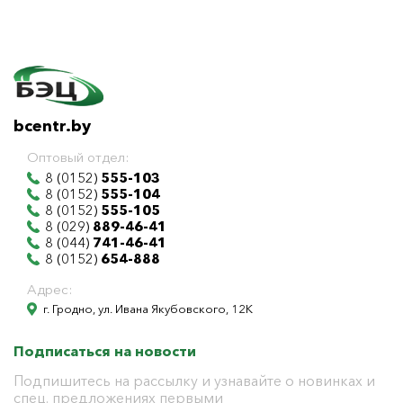
bcentr.by
Оптовый отдел:
8 (0152)
555-103
8 (0152)
555-104
8 (0152)
555-105
8 (029)
889-46-41
8 (044)
741-46-41
8 (0152)
654-888
Адрес:
г. Гродно, ул. Ивана Якубовского, 12К
Подписаться на новости
Подпишитесь на рассылку и узнавайте о новинках и
спец. предложениях первыми