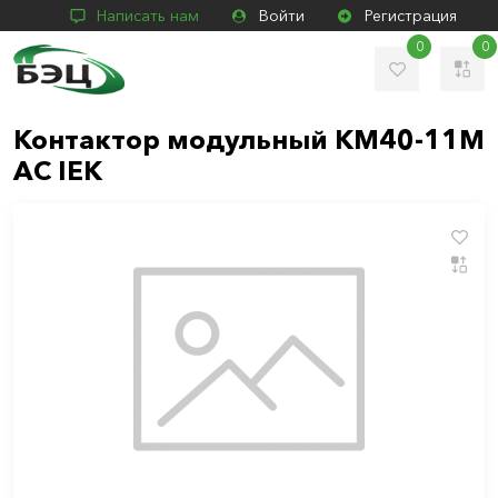
Написать нам
Войти
Регистрация
0
0
Контактор модульный КМ40-11М
AC IEK