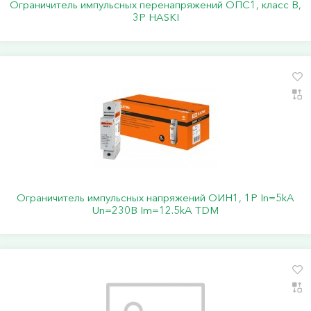
Ограничитель импульсных перенапряжений ОПС1, класс B,
3P HASKI
Ограничитель импульсных напряжений ОИН1, 1Р In=5kA
Un=230B Im=12.5kA TDM