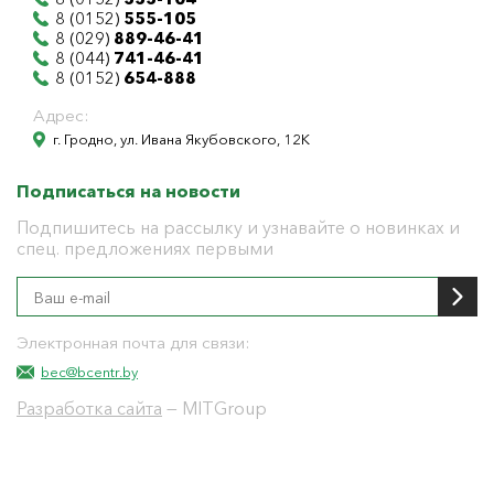
8 (0152)
555-105
8 (029)
889-46-41
8 (044)
741-46-41
8 (0152)
654-888
Адрес:
г. Гродно, ул. Ивана Якубовского, 12К
Подписаться на новости
Подпишитесь на рассылку и узнавайте о новинках и
спец. предложениях первыми
Электронная почта для связи:
bec@bcentr.by
Разработка сайта
— MITGroup
Общество с ограниченной ответственностью
"БелЭнергоЦентр"
Юридический адрес г. Гродно ул. И.Якубовского 12 к