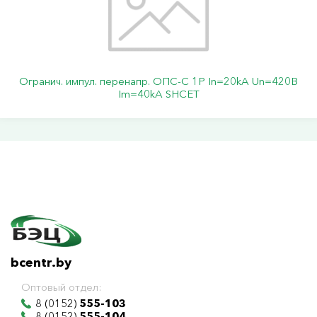
Огранич. импул. перенапр. ОПС-C 1Р In=20kA Un=420B
Im=40kA SHCET
bcentr.by
Оптовый отдел:
8 (0152)
555-103
8 (0152)
555-104