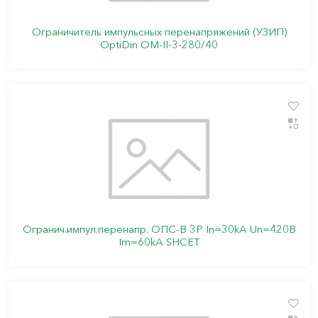
Ограничитель импульсных перенапряжений (УЗИП)
OptiDin OM-II-3-280/40
Огранич.импул.перенапр. ОПС-В 3Р In=30kA Un=420B
Im=60kA SHCET