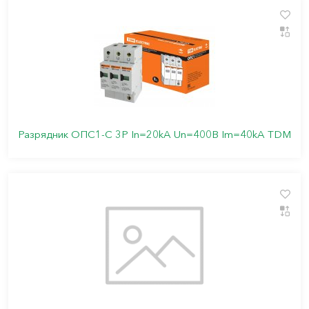
Разрядник ОПС1-С 3Р In=20kA Un=400B Im=40kA TDM