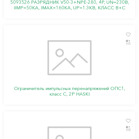
5093526 РАЗРЯДНИК V50-3+NPE-280, 4P, UN=230В,
IIMP=50КА, IMAX=160КА, UP=1.3КВ, КЛАСС В+C
Ограничитель импульсных перенапряжений ОПС1,
класс C, 2P HASKI