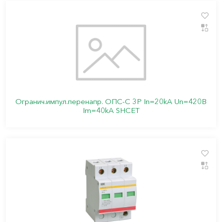
Огранич.импул.перенапр. ОПС-С 3Р In=20kA Un=420B
Im=40kA SHCET