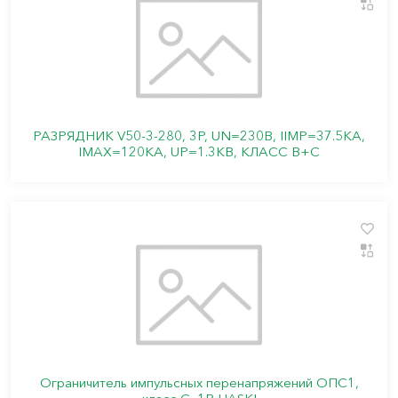
РАЗРЯДНИК V50-3-280, 3P, UN=230В, IIMP=37.5КА,
IMAX=120КА, UP=1.3КВ, КЛАСС В+C
Ограничитель импульсных перенапряжений ОПС1,