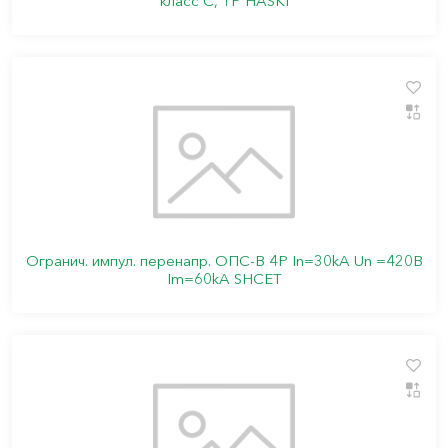
класс C, 1P HASKI
Огранич. импул. перенапр. ОПС-В 4P In=30kA Un =420B
Im=60kA SHCET