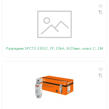
Разрядник SPCT2-280/2, 2P, 20kA, 8/20мкс, класс C, 2M