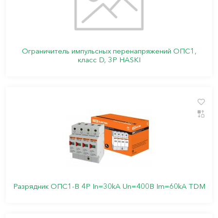
Ограничитель импульсных перенапряжений ОПС1,
класс D, 3P HASKI
Разрядник ОПС1-B 4Р In=30kA Un=400B Im=60kA TDM