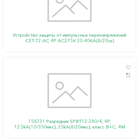
Устройство защиты от импульсных перенапряжений
СЕТ-Т2-АС 4Р АС275V 20-40КА(8/20us)
158331 Разрядник SPBT12-280/4, 4P,
12.5kA(10/350мкс), 25kA(8/20мкс), класс В+С, 4M