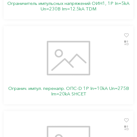
Ограничитель импульсных напряжений ОИН1, 1Р In=5kA
Un=230B Im=12.5kA TDM
Огранич. импул. перенапр. ОПС-D 1Р In=10kA Un=275B
Im=20kA SHCET