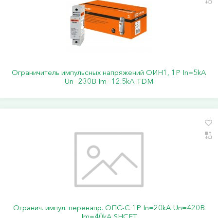
Ограничитель импульсных напряжений ОИН1, 1Р In=5kA
Un=230B Im=12.5kA TDM
Огранич. импул. перенапр. ОПС-C 1Р In=20kA Un=420B
Im=40kA SHCET