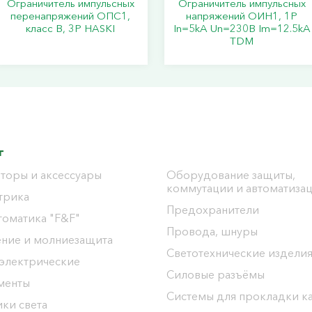
Ограничитель импульсных
Ограничитель импульсных
перенапряжений ОПС1,
напряжений ОИН1, 1Р
класс B, 3P HASKI
In=5kA Un=230B Im=12.5kA
TDM
г
торы и аксессуары
Оборудование защиты,
коммутации и автоматиза
трика
Предохранители
томатика "F&F"
Провода, шнуры
ение и молниезащита
Светотехнические издели
 электрические
Силовые разъёмы
менты
Системы для прокладки к
ки света