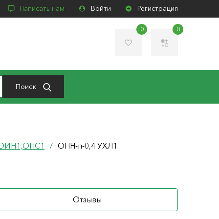
Написать нам
Войти
Регистрация
0
0
Поиск
 ОИН1,ОПС1
/
ОПН-п-0,4 УХЛ1
Отзывы