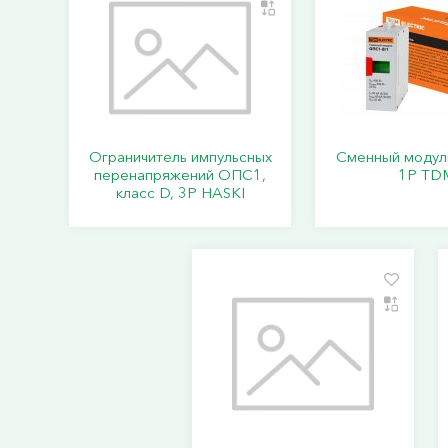
Ограничитель импульсных
Сменный модул
перенапряжений ОПС1,
1P TD
класс D, 3P HASKI