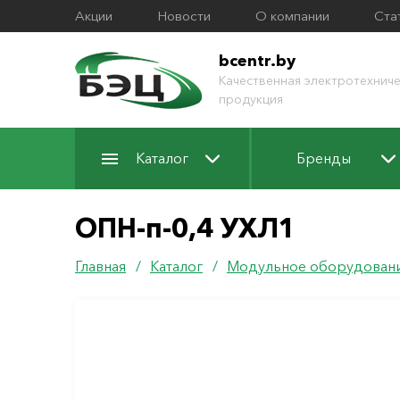
Акции
Новости
О компании
Ста
bcentr.by
Качественная электротехниче
продукция
Каталог
Бренды
ОПН-п-0,4 УХЛ1
Главная
/
Каталог
/
Модульное оборудован