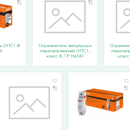
ь ОПС1-B
Ограничитель импульсных
Ограничи
M
перенапряжений ОПС1,
перенап
класс В, 1P HASKI
класс