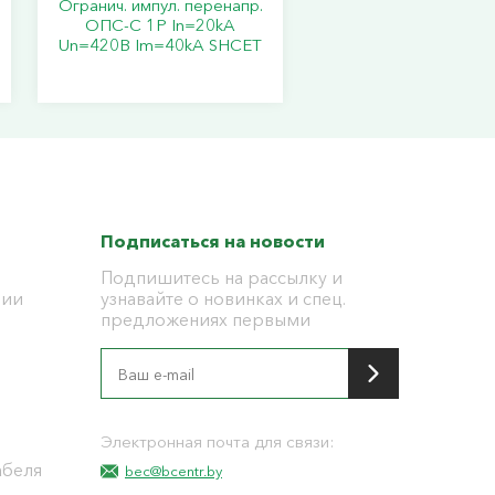
Огранич. импул. перенапр.
ОПС-C 1Р In=20kA
Un=420B Im=40kA SHCET
Подписаться на новости
Подпишитесь на рассылку и
ции
узнавайте о новинках и спец.
предложениях первыми
я
Электронная почта для связи:
абеля
bec@bcentr.by