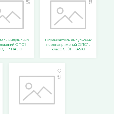
тель импульсных
Ограничитель импульсных
ряжений ОПС1,
перенапряжений ОПС1,
 D, 1P HASKI
класс C, 3P HASKI