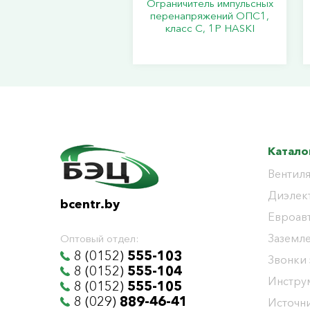
Ограничитель импульсных
перенапряжений ОПС1,
класс C, 1P HASKI
Катало
Вентиля
Диэлек
bcentr.by
Евроав
Заземл
Оптовый отдел:
8 (0152)
555-103
Звонки
8 (0152)
555-104
Инстру
8 (0152)
555-105
8 (029)
889-46-41
Источни