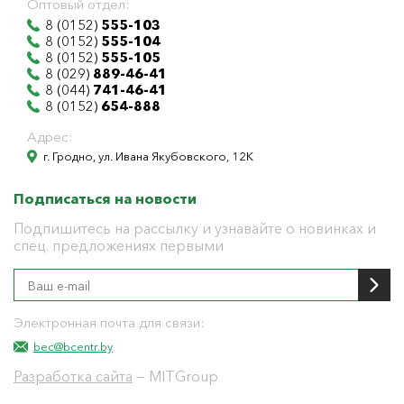
Оптовый отдел:
8 (0152)
555-103
8 (0152)
555-104
8 (0152)
555-105
8 (029)
889-46-41
8 (044)
741-46-41
8 (0152)
654-888
Адрес:
г. Гродно, ул. Ивана Якубовского, 12К
Подписаться на новости
Подпишитесь на рассылку и узнавайте о новинках и
спец. предложениях первыми
Электронная почта для связи:
bec@bcentr.by
Разработка сайта
— MITGroup