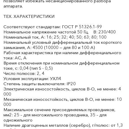
позволяет избежать несанкционированного разбора
аппарата.
ТЕХ. ХАРАКТЕРИСТИКИ
Соответствуют стандартам: ГОСТ Р 51326.1-99
Номинальное напряжение частотой 50 Гц, В: 230/400
Номинальный ток, А: 16; 25; 32; 40; 50; 63; 80; 100
Номинальный условный дифференциальный ток короткого
замыкания, А: 4500 (10000 — для 80 и 100 А)
Рабочая характеристика при наличии дифференциального
тока: AС, А
Время отключения при номинальном дифференциальном
токе, с: 0,04 (тип S - 0,5)
Число полюсов: 2, 4
Условия эксплуатации: УХЛ4
Степень защиты выключателя: IP20
Электрическая износостойкость, циклов В-О, не менее: 4
000
Механическая износостойкость, циклов В-О, не менее: 10
000
Максимальное сечение присоединяемых проводников,
мм2: 25 – для многожильного проводника, 35 – для
одножильного
Наличие драгоценных металлов (серебро), г/полюс: от 1,3