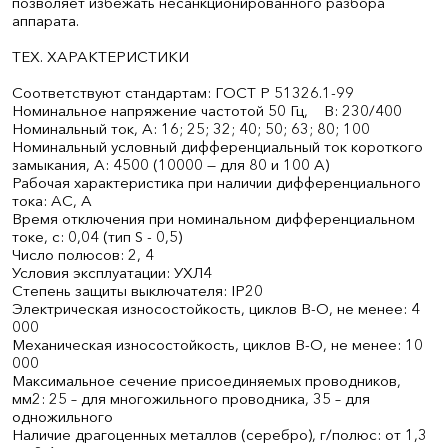
позволяет избежать несанкционированного разбора
аппарата.
ТЕХ. ХАРАКТЕРИСТИКИ
Соответствуют стандартам: ГОСТ Р 51326.1-99
Номинальное напряжение частотой 50 Гц, В: 230/400
Номинальный ток, А: 16; 25; 32; 40; 50; 63; 80; 100
Номинальный условный дифференциальный ток короткого
замыкания, А: 4500 (10000 — для 80 и 100 А)
Рабочая характеристика при наличии дифференциального
тока: AС, А
Время отключения при номинальном дифференциальном
токе, с: 0,04 (тип S - 0,5)
Число полюсов: 2, 4
Условия эксплуатации: УХЛ4
Степень защиты выключателя: IP20
Электрическая износостойкость, циклов В-О, не менее: 4
000
Механическая износостойкость, циклов В-О, не менее: 10
000
Максимальное сечение присоединяемых проводников,
мм2: 25 – для многожильного проводника, 35 – для
одножильного
Наличие драгоценных металлов (серебро), г/полюс: от 1,3