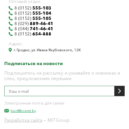
Оптовый отдел:
8 (0152)
555-103
8 (0152)
555-104
8 (0152)
555-105
8 (029)
889-46-41
8 (044)
741-46-41
8 (0152)
654-888
Адрес:
г. Гродно, ул. Ивана Якубовского, 12К
Подписаться на новости
Подпишитесь на рассылку и узнавайте о новинках и
спец. предложениях первыми
Электронная почта для связи:
bec@bcentr.by
Разработка сайта
— MITGroup