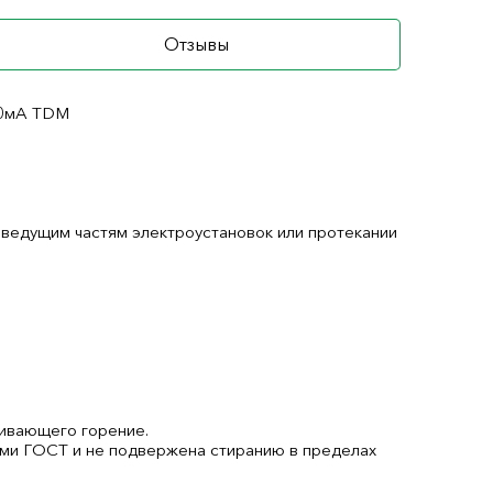
Отзывы
30мА TDM
оведущим частям электроустановок или протекании
живающего горение.
ями ГОСТ и не подвержена стиранию в пределах