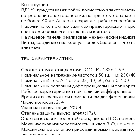
Конструкция
ВД163 представляет собой полностью электромехани
потребления электроэнергии, но при этом обладает
не более 40 мс. Аппарат сохраняет работоспособно
Насечки на контактных зажимах предотвращают пере
плотного и большего по площади контакта.
На лицевой панели реализован механический индика
Винты, соединяющие корпус – опломбированы, что п
аппарата.
ТЕХ. ХАРАКТЕРИСТИКИ
Соответствуют стандартам: ГОСТ Р 51326.1-99
Номинальное напряжение частотой 50 Гц, В: 230/4
Номинальный ток, А: 16; 25; 32; 40; 50; 63; 80; 100
Номинальный условный дифференциальный ток коротко
Рабочая характеристика при наличии дифференциальн
Время отключения при номинальном дифференциальном 
Число полюсов: 2, 4
Условия эксплуатации: УХЛ4
Степень защиты выключателя: IP20
Электрическая износостойкость, циклов В-О, не мен
Механическая износостойкость, циклов В-О, не мене
Максимальное сечение присоединяемых проводников,
для одножильного