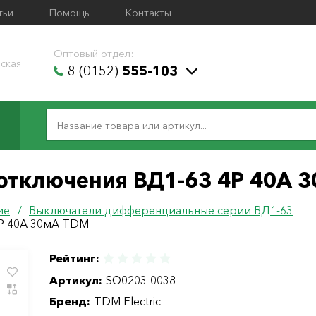
тьи
Помощь
Контакты
Оптовый отдел:
ская
8 (0152)
555-103
 отключения ВД1-63 4Р 40А 
ие
/
Выключатели дифференциальные серии ВД1-63
4Р 40А 30мА TDM
Рейтинг:
Артикул:
SQ0203-0038
Бренд:
TDM Electric