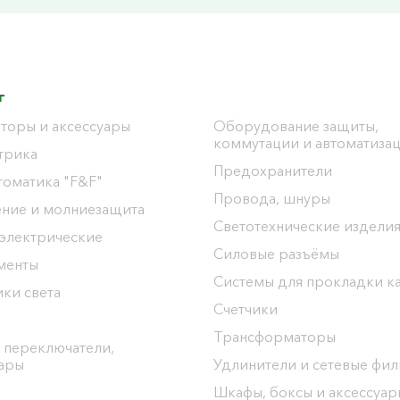
г
торы и аксессуары
Оборудование защиты,
коммутации и автоматиза
трика
Предохранители
томатика "F&F"
Провода, шнуры
ение и молниезащита
Светотехнические издели
 электрические
Силовые разъёмы
менты
Системы для прокладки к
ки света
Счетчики
Трансформаторы
 переключатели,
уары
Удлинители и сетевые фи
Шкафы, боксы и аксессуар