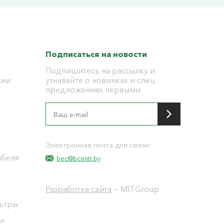
Подписаться на новости
Подпишитесь на рассылку и
ции
узнавайте о новинках и спец.
предложениях первыми
я
Электронная почта для связи:
абеля
bec@bcentr.by
Разработка сайта
— MITGroup
льтры
ы