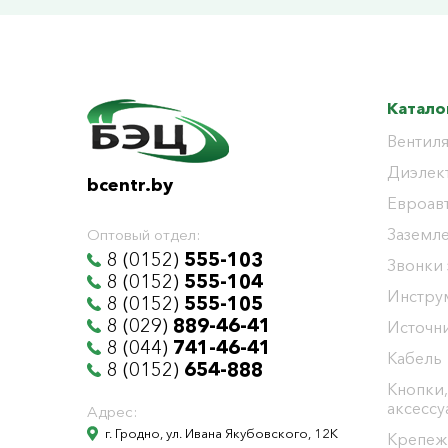
Катало
Вентиля
Диэлек
bcentr.by
Евроав
Заземл
Оптовый отдел:
8 (0152)
555-103
Звонки
8 (0152)
555-104
Инстру
8 (0152)
555-105
8 (029)
889-46-41
Источни
8 (044)
741-46-41
Кабель
8 (0152)
654-888
Кнопки,
аксесс
Адрес:
г. Гродно, ул. Ивана Якубовского, 12К
Крепеж