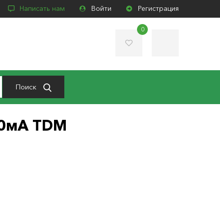
Написать нам
Войти
Регистрация
0
Поиск
30мА TDM