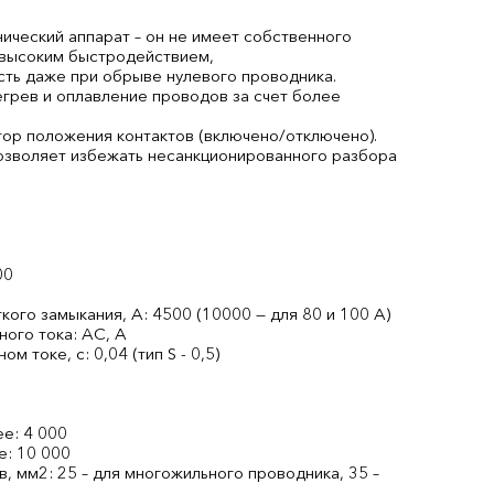
ческий аппарат – он не имеет собственного
 высоким быстродействием,
сть даже при обрыве нулевого проводника.
грев и оплавление проводов за счет более
тор положения контактов (включено/отключено).
озволяет избежать несанкционированного разбора
00
го замыкания, А: 4500 (10000 — для 80 и 100 А)
ого тока: AС, А
токе, с: 0,04 (тип S - 0,5)
ее: 4 000
е: 10 000
 мм2: 25 – для многожильного проводника, 35 –