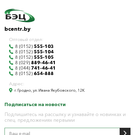
bcentr.by
Оптовый отдел:
8 (0152)
555-103
8 (0152)
555-104
8 (0152)
555-105
8 (029)
889-46-41
8 (044)
741-46-41
8 (0152)
654-888
Адрес:
г. Гродно, ул. Ивана Якубовского, 12К
Подписаться на новости
Подпишитесь на рассылку и узнавайте о новинках и
спец. предложениях первыми