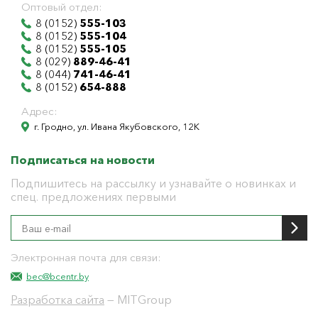
Оптовый отдел:
8 (0152)
555-103
8 (0152)
555-104
8 (0152)
555-105
8 (029)
889-46-41
8 (044)
741-46-41
8 (0152)
654-888
Адрес:
г. Гродно, ул. Ивана Якубовского, 12К
Подписаться на новости
Подпишитесь на рассылку и узнавайте о новинках и
спец. предложениях первыми
Электронная почта для связи:
bec@bcentr.by
Разработка сайта
— MITGroup