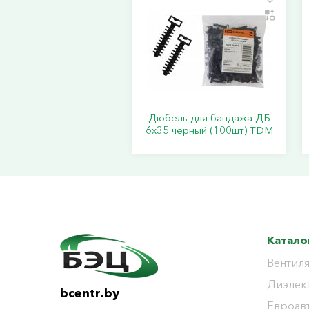
Дюбель для бандажа ДБ
6х35 черный (100шт) TDM
Катало
Вентиля
Диэлек
bcentr.by
Евроав