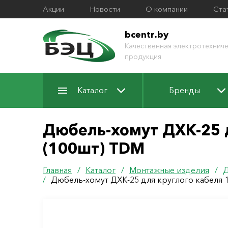
Акции
Новости
О компании
Ста
bcentr.by
Качественная электротехниче
продукция
Каталог
Бренды
Дюбель-хомут ДХК-25 
(100шт) TDM
Главная
/
Каталог
/
Монтажные изделия
/
Д
/
Дюбель-хомут ДХК-25 для круглого кабеля 