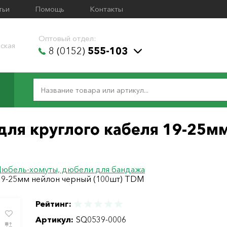
тьи
Помощь
Контакты
Оптовый отдел:
ская
8 (0152)
555-103
для круглого кабеля 19-25м
юбель-хомуты, дюбели для бандажа
19-25мм нейлон черный (100шт) TDM
Рейтинг:
Артикул:
SQ0539-0006