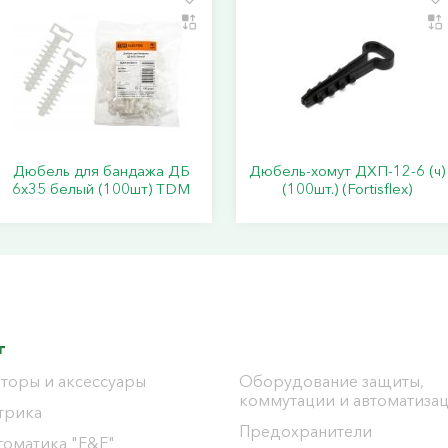
Дюбель для бандажа ДБ
Дюбель-хомут ДХП-12-6 (ч)
6х35 белый (100шт) TDM
(100шт.) (Fortisflex)
г
торы и аксессуары
Оборудование защиты,
коммутации и автоматиза
трика
Предохранители
томатика "F&F"