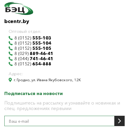
bcentr.by
Оптовый отдел:
8 (0152)
555-103
8 (0152)
555-104
8 (0152)
555-105
8 (029)
889-46-41
8 (044)
741-46-41
8 (0152)
654-888
Адрес:
г. Гродно, ул. Ивана Якубовского, 12К
Подписаться на новости
Подпишитесь на рассылку и узнавайте о новинках и
спец. предложениях первыми