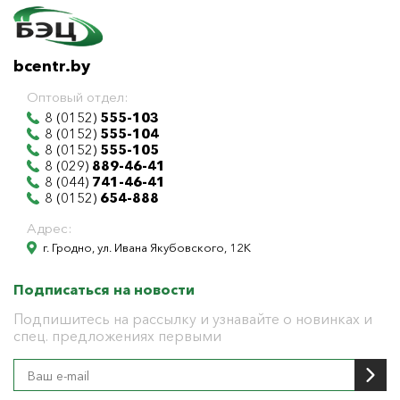
bcentr.by
Оптовый отдел:
8 (0152)
555-103
8 (0152)
555-104
8 (0152)
555-105
8 (029)
889-46-41
8 (044)
741-46-41
8 (0152)
654-888
Адрес:
г. Гродно, ул. Ивана Якубовского, 12К
Подписаться на новости
Подпишитесь на рассылку и узнавайте о новинках и
спец. предложениях первыми