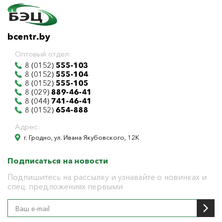
bcentr.by
Оптовый отдел:
8 (0152)
555-103
8 (0152)
555-104
8 (0152)
555-105
8 (029)
889-46-41
8 (044)
741-46-41
8 (0152)
654-888
Адрес:
г. Гродно, ул. Ивана Якубовского, 12К
Подписаться на новости
Подпишитесь на рассылку и узнавайте о новинках и
спец. предложениях первыми