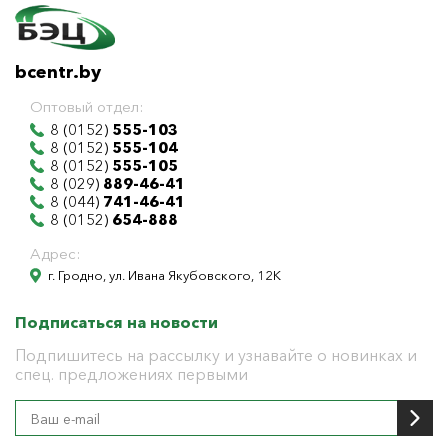
bcentr.by
Оптовый отдел:
8 (0152)
555-103
8 (0152)
555-104
8 (0152)
555-105
8 (029)
889-46-41
8 (044)
741-46-41
8 (0152)
654-888
Адрес:
г. Гродно, ул. Ивана Якубовского, 12К
Подписаться на новости
Подпишитесь на рассылку и узнавайте о новинках и
спец. предложениях первыми