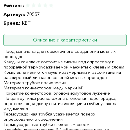
Рейтинг:
Артикул:
70557
Бренд:
КВТ
Описание и характеристики
Предназначены для герметичного соединения медных
проводов
Каждый комплект состоит из гильзы под опрессовку и
прозрачной термоусаживаемой манжеты с клеевым слоем
Комплекты являются мультиразмерными и рассчитаны на
расширенный диапазон сечений медных проводов
Материал трубок: полиолефин
Материал коннекторов: медь марки М1
Покрытие коннекторов: олово-висмутовое лужение
По центру гильз расположена стопорная перегородка,
определяющая длину снятия изоляции и глубину захода
медных жил
Термоусадочная трубка усаживается поверх
опрессованного соединения
Термоусадочные трубки с клеевым слоем
и коэффициентом усадки 3:1 обеспечивают полную