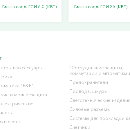
Гильза соед. ГСИ 6,0 (КВТ)
Гильза соед. ГСИ 25 (КВТ)
г
торы и аксессуары
Оборудование защиты,
коммутации и автоматиза
трика
Предохранители
томатика "F&F"
Провода, шнуры
ение и молниезащита
Светотехнические издели
 электрические
Силовые разъёмы
менты
Системы для прокладки к
ки света
Счетчики