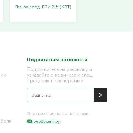
Гильза соед. ГСИ 2,5 (КВТ)
Подписаться на новости
Подпишитесь на рассылку и
ции
узнавайте о новинках и спец.
предложениях первыми
я
Электронная почта для связи:
абеля
bec@bcentr.by