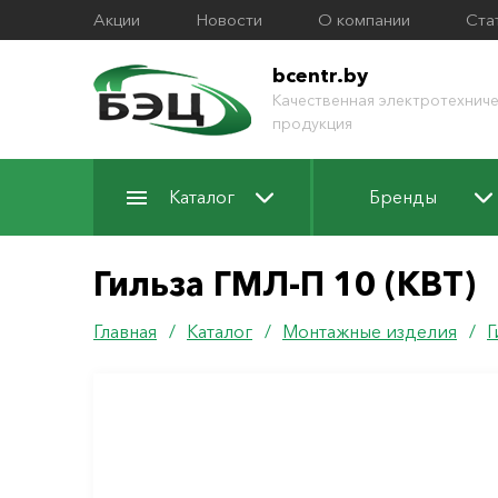
Акции
Новости
О компании
Ста
bcentr.by
Качественная электротехниче
продукция
Каталог
Бренды
Гильза ГМЛ-П 10 (КВТ)
Главная
/
Каталог
/
Монтажные изделия
/
Г