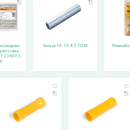
ая медная
Гильза ГА 10-4,5 TDM
Ремнабо
прессовку
Т 23469.3-
M