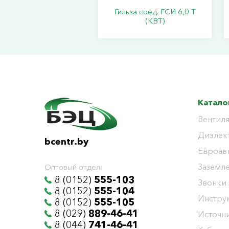
Гильза соед. ГСИ 6,0 Т
(КВТ)
Катало
Вентиля
Диэлек
bcentr.by
Евроав
Заземл
Оптовый отдел:
8 (0152)
555-103
Звонки
8 (0152)
555-104
Инстру
8 (0152)
555-105
8 (029)
889-46-41
Источни
8 (044)
741-46-41