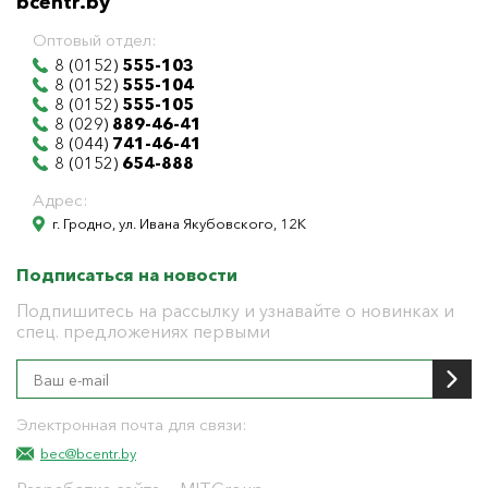
bcentr.by
Оптовый отдел:
8 (0152)
555-103
8 (0152)
555-104
8 (0152)
555-105
8 (029)
889-46-41
8 (044)
741-46-41
8 (0152)
654-888
Адрес:
г. Гродно, ул. Ивана Якубовского, 12К
Подписаться на новости
Подпишитесь на рассылку и узнавайте о новинках и
спец. предложениях первыми
Электронная почта для связи:
bec@bcentr.by