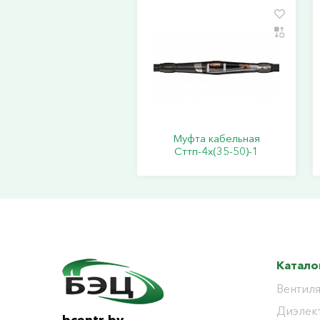
Муфта кабельная
Сттп-4х(35-50)-1
Катало
Вентиля
Диэлек