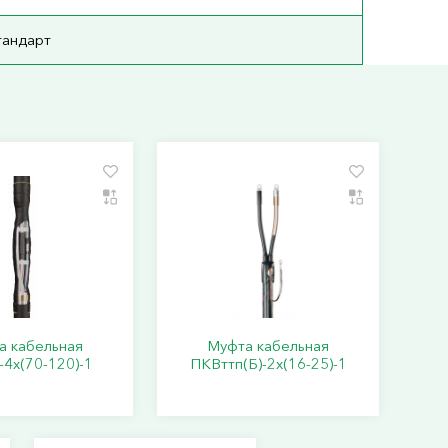
тандарт
а кабельная
Муфта кабельная
-4х(70-120)-1
ПКВттп(Б)-2х(16-25)-1