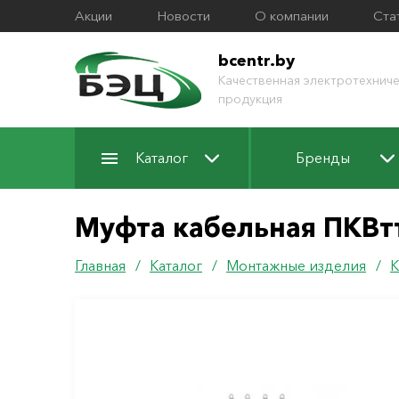
Акции
Новости
О компании
Ста
bcentr.by
Качественная электротехниче
продукция
Каталог
Бренды
Муфта кабельная ПКВтт
Главная
/
Каталог
/
Монтажные изделия
/
К