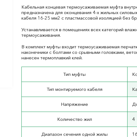
Кабельная концевая термоусаживаемая муфта внутре
предназначена для оконцевания 4-х жильных силовы
кабеля 16-25 мм
2
с пластмассовой изоляцией без бр
Устанавливается в помещениях всех категорий влаж
термоусаживания.
В комплект муфты входит термоусаживаемая перчатк
наконечники с болтами со срывными головками, вето
нанесен термоплавкий клей.
Тип муфты
Ко
Тип монтируемого кабеля
Ка
Напряжение
До
Количество жил
4
Диапазон сечения одной жилы
1