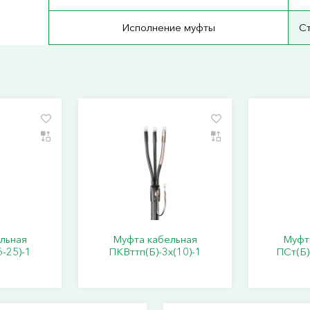
Исполнение муфты
С
льная
Муфта кабельная
Муфт
6-25)-1
ПКВттп(Б)-3х(10)-1
ПСт(Б)