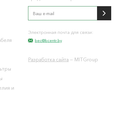
я
Электронная почта для связи:
абеля
bec@bcentr.by
Разработка сайта
— MITGroup
льтры
ы
елия и