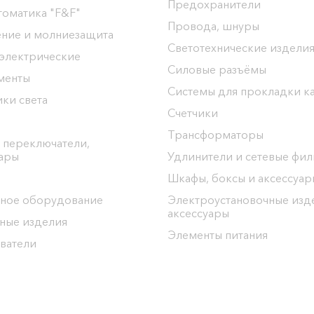
Предохранители
томатика "F&F"
Провода, шнуры
ение и молниезащита
Светотехнические издели
 электрические
Силовые разъёмы
менты
Системы для прокладки к
ки света
Счетчики
Трансформаторы
 переключатели,
уары
Удлинители и сетевые фи
Шкафы, боксы и аксессуар
ное оборудование
Электроустановочные изд
аксессуары
ные изделия
Элементы питания
ватели
ргоЦентр"
ел: 8(0152) 555-104