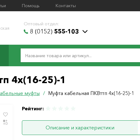
тьи
Помощь
Контакты
Оптовый отдел:
ская
8 (0152)
555-103
п 4х(16-25)-1
абельные муфты
/
Муфта кабельная ПКВттп 4х(16-25)-1
Рейтинг:
Описание и характеристики