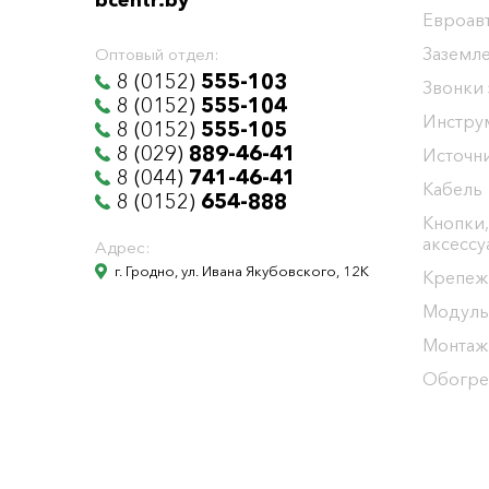
bcentr.by
Евроав
Заземл
Оптовый отдел:
8 (0152)
555-103
Звонки
8 (0152)
555-104
Инстру
8 (0152)
555-105
8 (029)
889-46-41
Источни
8 (044)
741-46-41
Кабель
8 (0152)
654-888
Кнопки,
аксесс
Адрес:
г. Гродно, ул. Ивана Якубовского, 12К
Крепеж
Модуль
Монтаж
Обогре
Общество с ограниченной ответственностью "БелЭне
Юридический адрес г. Гродно ул. И.Якубовского 12 к т
УНП 591001655