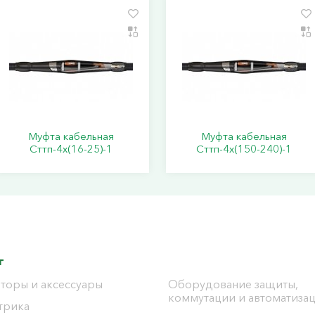
Муфта кабельная
Муфта кабельная
Сттп-4х(16-25)-1
Сттп-4х(150-240)-1
г
торы и аксессуары
Оборудование защиты,
коммутации и автоматиза
трика