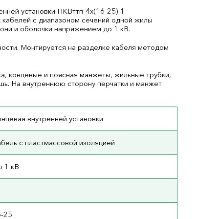
нней установки ПКВттп-4х(16-25)-1
х кабелей с диапазоном сечений одной жилы
они и оболочки напряжением до 1 кВ.
ности. Монтируется на разделке кабеля методом
а, концевые и поясная манжеты, жильные трубки,
шь. На внутреннюю сторону перчатки и манжет
нцевая внутренней установки
бель с пластмассовой изоляцией
 1 кВ
6-25