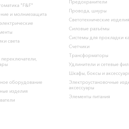
Предохранители
томатика "F&F"
Провода, шнуры
ение и молниезащита
Светотехнические издели
 электрические
Силовые разъёмы
менты
Системы для прокладки к
ки света
Счетчики
Трансформаторы
 переключатели,
уары
Удлинители и сетевые фи
Шкафы, боксы и аксессуар
ное оборудование
Электроустановочные изд
аксессуары
ные изделия
Элементы питания
ватели
ргоЦентр"
ел: 8(0152) 555-104