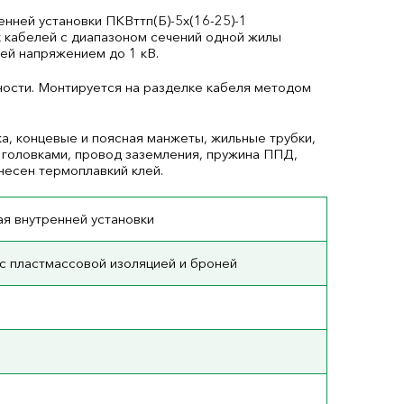
нней установки ПКВттп(Б)-5х(16-25)-1
х кабелей с диапазоном сечений одной жилы
ей напряжением до 1 кВ.
ности. Монтируется на разделке кабеля методом
а, концевые и поясная манжеты, жильные трубки,
 головками, провод заземления, пружина ППД,
несен термоплавкий клей.
я внутренней установки
с пластмассовой изоляцией и броней