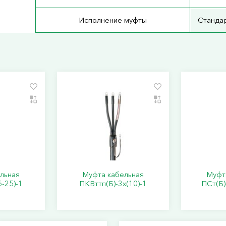
Исполнение муфты
Станда
льная
Муфта кабельная
Муфт
6-25)-1
ПКВттп(Б)-3х(10)-1
ПСт(Б)