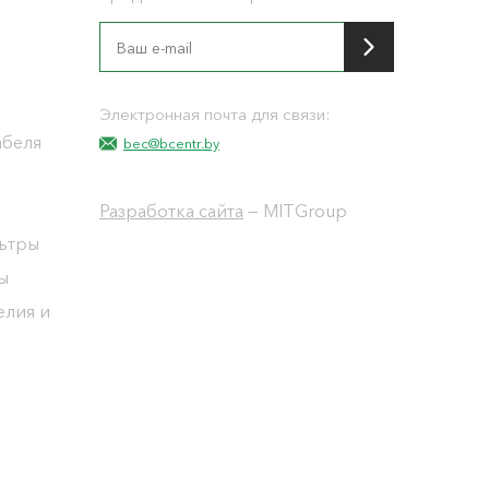
я
Электронная почта для связи:
абеля
bec@bcentr.by
Разработка сайта
— MITGroup
льтры
ы
елия и