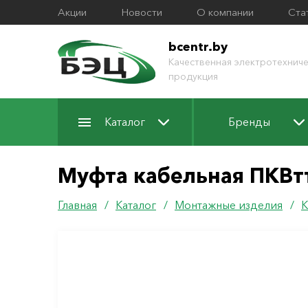
Акции
Новости
О компании
Ста
bcentr.by
Качественная электротехниче
продукция
Каталог
Бренды
Муфта кабельная ПКВтт
Главная
/
Каталог
/
Монтажные изделия
/
К