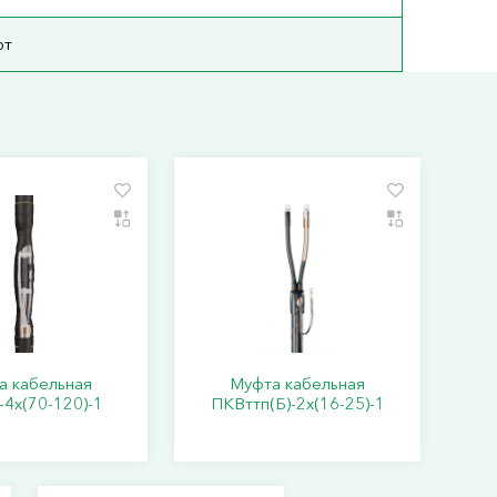
рт
а кабельная
Муфта кабельная
-4х(70-120)-1
ПКВттп(Б)-2х(16-25)-1