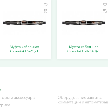
Муфта кабельная
Муфта кабельная
Сттп-4х(16-25)-1
Сттп-4х(150-240)-1
г
торы и аксессуары
Оборудование защиты,
коммутации и автоматиза
трика