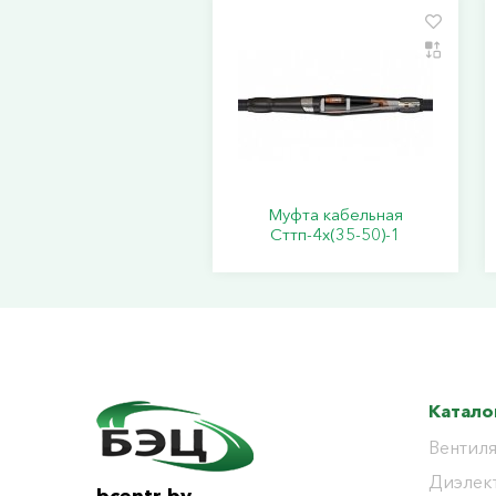
Муфта кабельная
Сттп-4х(35-50)-1
Катало
Вентиля
Диэлек