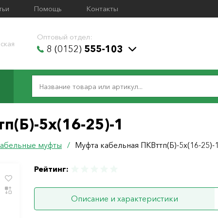
тьи
Помощь
Контакты
Оптовый отдел:
ская
8 (0152)
555-103
п(Б)-5х(16-25)-1
абельные муфты
/
Муфта кабельная ПКВттп(Б)-5х(16-25)-
Рейтинг:
Описание и характеристики