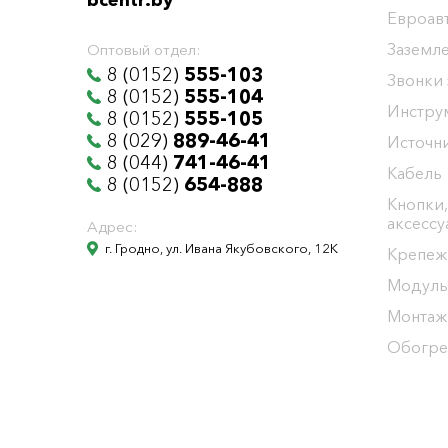
bcentr.by
Евроав
Заземл
Оптовый отдел:
8 (0152)
555-103
Звонки
8 (0152)
555-104
Инстру
8 (0152)
555-105
8 (029)
889-46-41
Источни
8 (044)
741-46-41
Кабель
8 (0152)
654-888
Кнопки,
аксесс
Адрес:
г. Гродно, ул. Ивана Якубовского, 12К
Крепеж
Модуль
Монтаж
Обогре
Общество с ограниченной ответственностью "БелЭне
Юридический адрес г. Гродно ул. И.Якубовского 12 к т
УНП 591001655