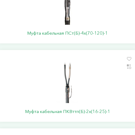
Муфта кабельная ПСт(Б)-4х(70-120)-1
Муфта кабельная ПКВттп(Б)-2х(16-25)-1