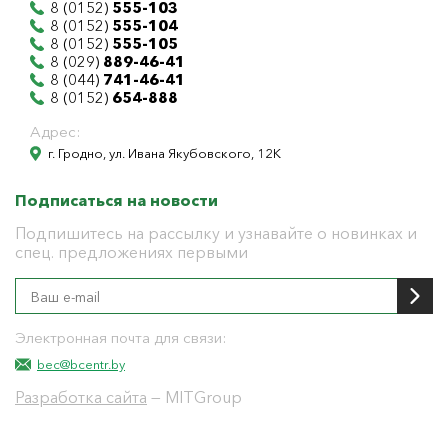
8 (0152)
555-103
8 (0152)
555-104
8 (0152)
555-105
8 (029)
889-46-41
8 (044)
741-46-41
8 (0152)
654-888
Адрес:
г. Гродно, ул. Ивана Якубовского, 12К
Подписаться на новости
Подпишитесь на рассылку и узнавайте о новинках и
спец. предложениях первыми
Электронная почта для связи:
bec@bcentr.by
Разработка сайта
— MITGroup
Общество с ограниченной ответственностью