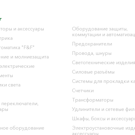
г
торы и аксессуары
Оборудование защиты,
коммутации и автоматиза
трика
Предохранители
томатика "F&F"
Провода, шнуры
ение и молниезащита
Светотехнические издели
 электрические
Силовые разъёмы
менты
Системы для прокладки к
ки света
Счетчики
Трансформаторы
 переключатели,
уары
Удлинители и сетевые фи
Шкафы, боксы и аксессуар
ное оборудование
Электроустановочные изд
аксессуары