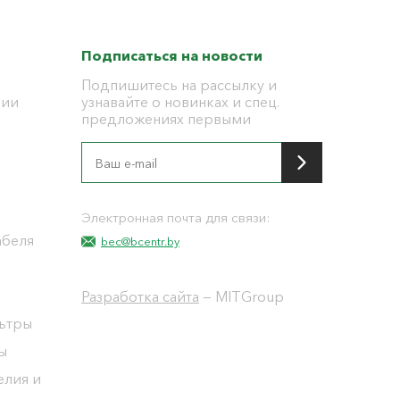
Подписаться на новости
Подпишитесь на рассылку и
ции
узнавайте о новинках и спец.
предложениях первыми
я
Электронная почта для связи:
абеля
bec@bcentr.by
Разработка сайта
— MITGroup
льтры
ы
елия и