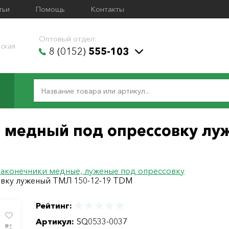
тьи
Помощь
Контакты
Оптовый отдел:
ская
8 (0152)
555-103
 медный под опрессовку лу
аконечники медные, луженые под опрессовку
овку луженый ТМЛ 150-12-19 TDM
Рейтинг:
Артикул:
SQ0533-0037