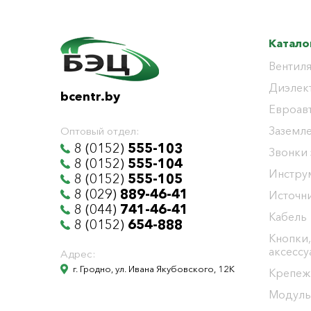
Катало
Вентиля
Диэлек
bcentr.by
Евроав
Заземл
Оптовый отдел:
8 (0152)
555-103
Звонки
8 (0152)
555-104
Инстру
8 (0152)
555-105
8 (029)
889-46-41
Источни
8 (044)
741-46-41
Кабель
8 (0152)
654-888
Кнопки,
аксесс
Адрес:
г. Гродно, ул. Ивана Якубовского, 12К
Крепеж
Модуль