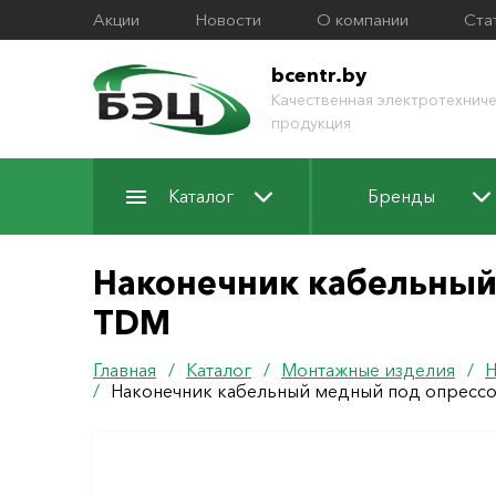
Акции
Новости
О компании
Ста
bcentr.by
Качественная электротехниче
продукция
Каталог
Бренды
Наконечник кабельный
TDM
Главная
/
Каталог
/
Монтажные изделия
/
Н
/
Наконечник кабельный медный под опресс