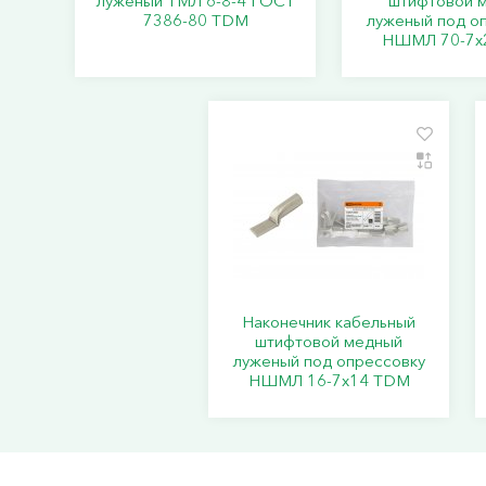
луженый ТМЛ 6-8-4 ГОСТ
штифтовой 
7386-80 TDM
луженый под о
НШМЛ 70-7x
Наконечник кабельный
штифтовой медный
луженый под опрессовку
НШМЛ 16-7x14 TDM