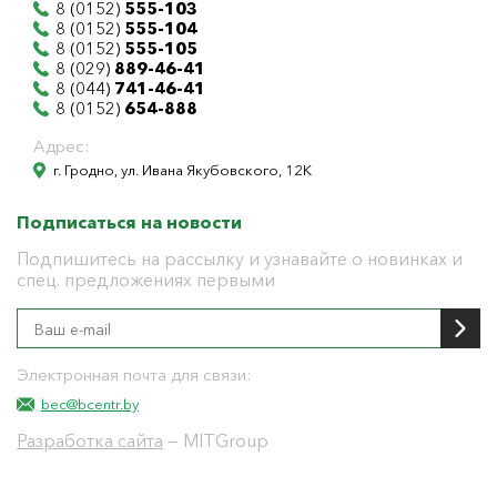
8 (0152)
555-103
8 (0152)
555-104
8 (0152)
555-105
8 (029)
889-46-41
8 (044)
741-46-41
8 (0152)
654-888
Адрес:
г. Гродно, ул. Ивана Якубовского, 12К
Подписаться на новости
Подпишитесь на рассылку и узнавайте о новинках и
спец. предложениях первыми
Электронная почта для связи:
bec@bcentr.by
Разработка сайта
— MITGroup
Общество с ограниченной ответственностью