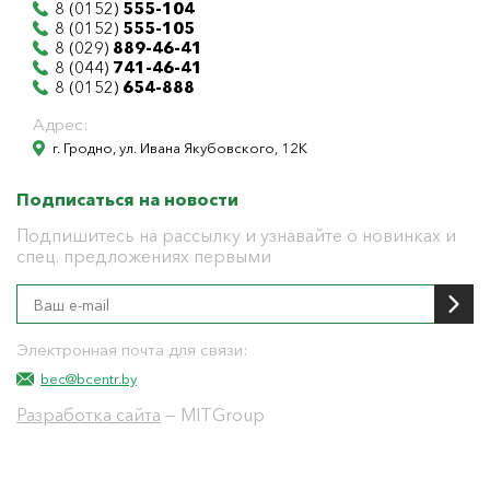
8 (0152)
555-104
8 (0152)
555-105
8 (029)
889-46-41
8 (044)
741-46-41
8 (0152)
654-888
Адрес:
г. Гродно, ул. Ивана Якубовского, 12К
Подписаться на новости
Подпишитесь на рассылку и узнавайте о новинках и
спец. предложениях первыми
Электронная почта для связи:
bec@bcentr.by
Разработка сайта
— MITGroup
Общество с ограниченной ответственностью
"БелЭнергоЦентр"