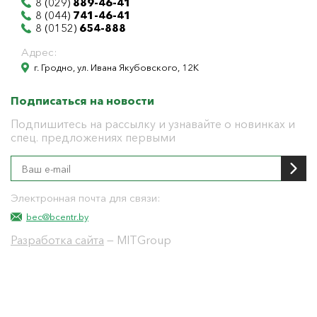
8 (029)
889-46-41
8 (044)
741-46-41
8 (0152)
654-888
Адрес:
г. Гродно, ул. Ивана Якубовского, 12К
Подписаться на новости
Подпишитесь на рассылку и узнавайте о новинках и
спец. предложениях первыми
Электронная почта для связи:
bec@bcentr.by
Разработка сайта
— MITGroup
Общество с ограниченной ответственностью
"БелЭнергоЦентр"
Юридический адрес г. Гродно ул. И.Якубовского 12 к
тел: 8(0152) 555-104
УНП 591001655