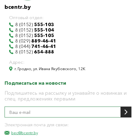
bcentr.by
Оптовый отдел:
8 (0152)
555-103
8 (0152)
555-104
8 (0152)
555-105
8 (029)
889-46-41
8 (044)
741-46-41
8 (0152)
654-888
Адрес:
г. Гродно, ул. Ивана Якубовского, 12К
Подписаться на новости
Подпишитесь на рассылку и узнавайте о новинках и
спец. предложениях первыми
Электронная почта для связи:
bec@bcentr.by